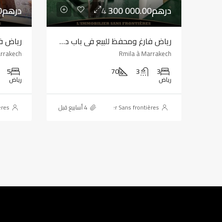
4 300 000.00درهم
4 800 000.00درهم
رياض فارغ ومحفظ للبيع في باب دكالة، مراكش – 3 أجنحة – سطح كبير مجهز
arrakech
Rmila à Marrakech
5
70
3
3
رياض
رياض
ères
L'immobilier Sans frontières