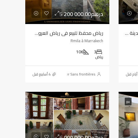
5 200 000.00درهم
رياض فارغ ملكية للبيع في المدينة العتيقة، مراكش – 120 م²
رياض محفظ للبيع في رياض العروس، مراكش – 106 م² مع تراس بمساحة 80 م²
Rmila à Marrakech
106
3
رياض
L'immobilier Sans frontières
بيع
بيع
6 000 000.00درهم