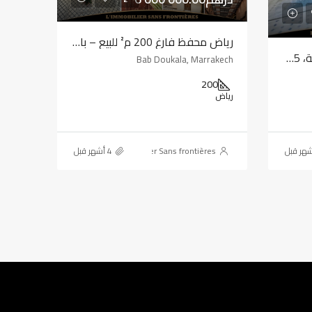
رياض محفظ فارغ 200 م² للبيع – باب دكالة، مراكش
رياض مفروش للبيع في المدينة، 65 م²، مراكش
Bab Doukala, Marrakech
200
رياض
L'immobilier Sans frontières