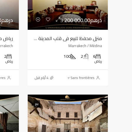
3 200 000.00درهم
1 200 000.00درهم
منزل محفظ للبيع في قلب المدينة العتيقة بمراكش — 100 متر مربع
rrakech
Marrakech / Médina
2
100
2
6
رياض
رياض
ères
L'immobilier Sans frontières
بيع