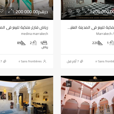
1 200 000.00درهم
رياض ملكية للبيع في المدينة العتيقة، مراكش – 104 م² مع تراس
medina marrakech
Marrakech /
89
2
5
220
1
رياض
L'immobilier Sans frontières
L'immobilier Sans fronti
بيع