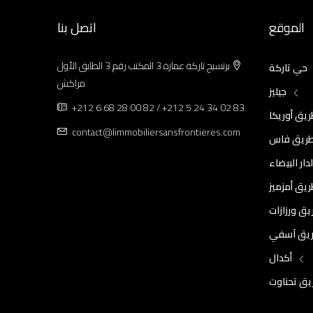
الموقع
اتصل بنا
برتسيج تاركة عمارة 3 المكتب رقم 3 الطابق الأول
حي تاركة
مراكش
جيليز
+212 6 68 28 00 82 / +212 5 24 34 02 83
يق أوريكا
contact@limmobiliersansfrontieres.com
ريق فاس
دار البيضاء
يق أمزميز
يق ورزازات
يق آسفي
أكدال
يق تحناوت