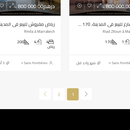
4 800 000.00درهم
رياض فارغ للبيع في المدينة، 170 م²، مراكش
Rmila à Marrakech
Riad Zitoun à M
200
4
4
170
1
رياض
L'immobilier Sans fronti
‏شهر واحد قبل
L'immobilier Sans frontières
2
1