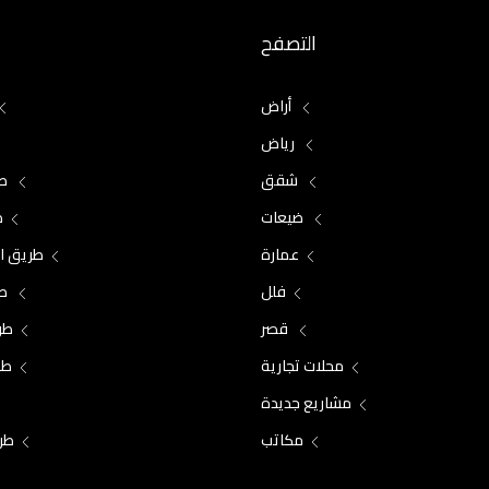
التصفح
أراض
رياض
شقق
طر
ضيعات
ط
عمارة
طريق ال
فلل
طر
قصر
طر
محلات تجارية
طر
مشاريع جديدة
مكاتب
طر