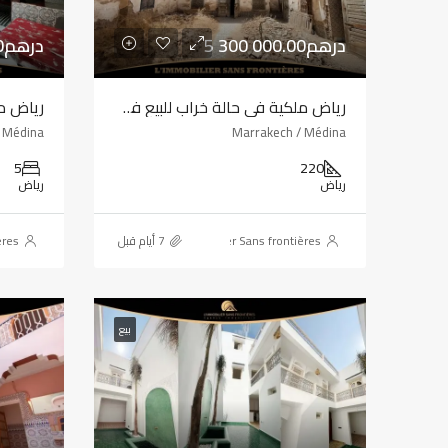
5 300 000.00درهم
2 200 000.00درهم
رياض ملكية في حالة خراب للبيع في المدينة العتيقة، مراكش – 220 م²
 Médina
Marrakech / Médina
5
220
رياض
رياض
ères
L'immobilier Sans frontières
بيع