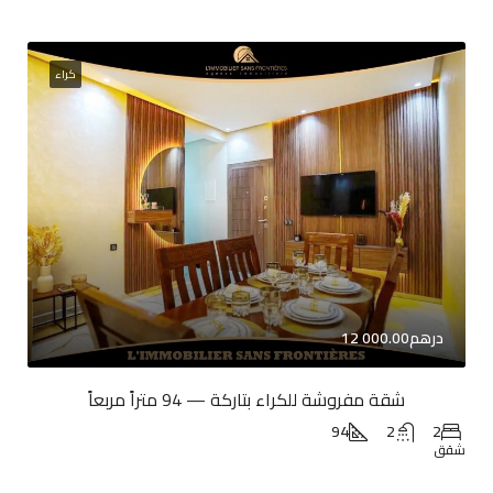
كراء
12 000.00درهم
شقة مفروشة للكراء بتاركة — 94 متراً مربعاً
94
2
2
شقق