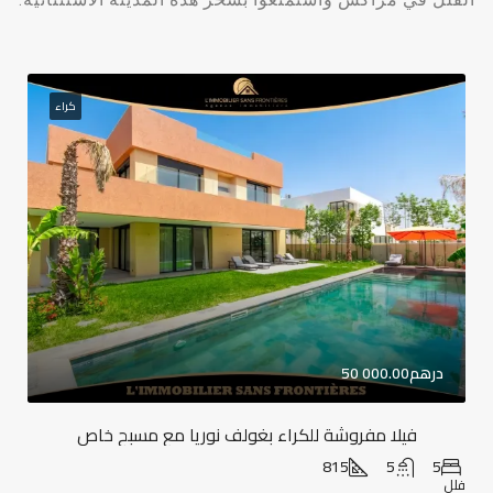
كراء
50 000.00درهم
فيلا مفروشة للكراء بغولف نوريا مع مسبح خاص
815
5
5
فلل