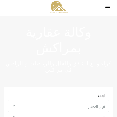
وكالة عقارية
بمراكش
كراء وبيع الشقق والفلل والرياضات والأراضي
في مراكش
نوع العقار