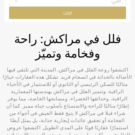
الحي
ابحت
فلل في مراكش: راحة
وفخامة وتميّز
اكتشفوا روعة الفلل في مراكش، المدينة التي تلتقي فيها
الأصالة بالحداثة في انسجام فريد. تشكل هذه العقارات خيارًا
مثاليًا للسكن الرئيسي أو الثانوي أو للاستثمار في الأحياء
الراقية. وتتميز الفلل في مراكش بهندستها المعمارية
الراقية، وحدائقها الخضراء، ومسابحها الخاصة، مما يوفر
إطارًا مثاليًا للراحة والاستمتاع بأسلوب حياة مميز. كما أن
شراء فيلا في مراكش لا يتيح فقط العيش في أجواء من
الفخامة أو تحقيق عائدات إيجارية جذابة، بل يمثل أيضًا
استثمارًا عقاريًا قويًا على المدى الطويل. اكتشفوا عروض
الفلل في مراكش واستمتعوا بسحر هذه المدينة الاستثنائية.