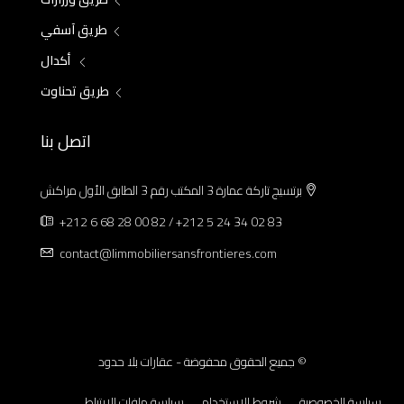
طريق آسفي
أكدال
طريق تحناوت
اتصل بنا
برتسيج تاركة عمارة 3 المكتب رقم 3 الطابق الأول مراكش
+212 6 68 28 00 82 / +212 5 24 34 02 83
contact@limmobiliersansfrontieres.com
© جميع الحقوق محفوضة - عقارات بلا حدود
سياسة الخصوصية
شروط الاستخدام
سياسة ملفات الارتباط