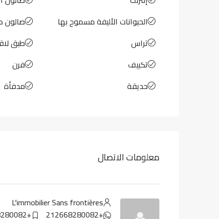
الحيوانات الأليفة مسموح بها
صالون م
تراس
طبق لاق
تكييف
فرن
حديقة
مدفأة
معلومات الاتصال
L'immobilier Sans frontières
+212668280082
+212668280082