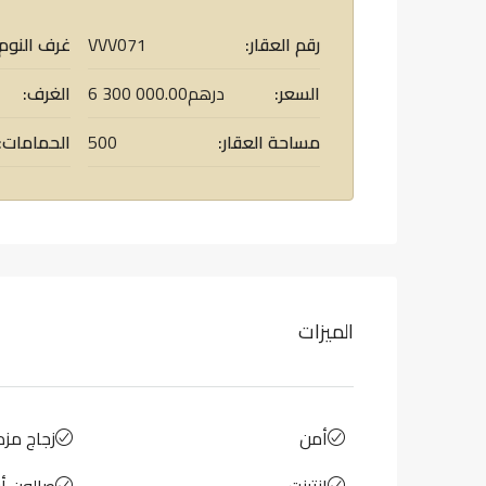
رقم العقار:
VVV071
غرف النوم:
السعر:
6 300 000.00درهم
الغرف:
مساحة العقار:
500
الحمامات:
الميزات
أمن
زجاج مزد
إنترنت
صالون أ