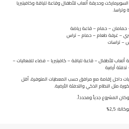
لسوبرماركت وحديقة ألعاب للأطفال وقاعة للياقة وكافيتيريا
وتراسا.
 حمامان – حمام – قاعة رياضة
ري – غرفة طعام – حمام – تراس
عاب للأطفال – قاعة للياقة – كافيتيريا – فضاء للفعاليات –
تدفئة أرضية
ويات داخل إقامة مع مرافق حسب المعطيات المتوفرة. أقل
ورة مثل النظام الذكي والتدفئة الأرضية.
كان المشروع جدياً ومحدداً.