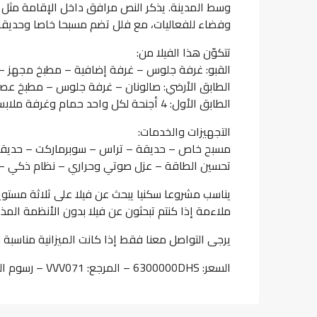
وسط المدينة. يذكر النص مرافق داخل الإقامة مثل ا
وفضاء للفعاليات، مع فلل تضم مسبحا خاصا وحديقة 
تتكوّن هذا الفيلا من:
القبو: غرفة جلوس – غرفة إضافية – مطبخ مجهز –
الطابق الأرضي: صالونان – غرفة جلوس – مطبخ عص
الطابق الأول: 4 أجنحة لكل واحد حمام وغرفة ملابس – تراسات
التجهيزات والخدمات:
مسبح خاص – حديقة – تراس – سوبرماركت – حديقة أل
تحسين الطاقة – عزل صوتي وحراري – نظام ذكي – 
يناسب مشروعا سكنيا يبحث عن فيلا على ثلاثة مست
ملاءمة إذا كنتم تبحثون عن فيلا بدون الأنظمة المذك
يرجى التواصل معنا فقط إذا كانت الميزانية مناسبة و
السعر: 6300000DHS – المرجع: VVV071 – رسوم الوكالة: 2,5%