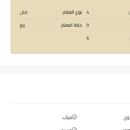
4
نوع العقار:
فلل
9
حالة العقار:
بيع
6
وج
مرآب
وروبي
مسبح