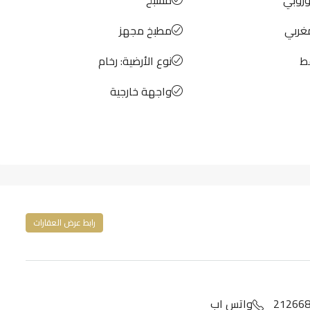
غربي
مطبخ مجهز
ط
نوع الأرضية: رخام
واجهة خارجية
رابط عرض العقارات
واتس اب