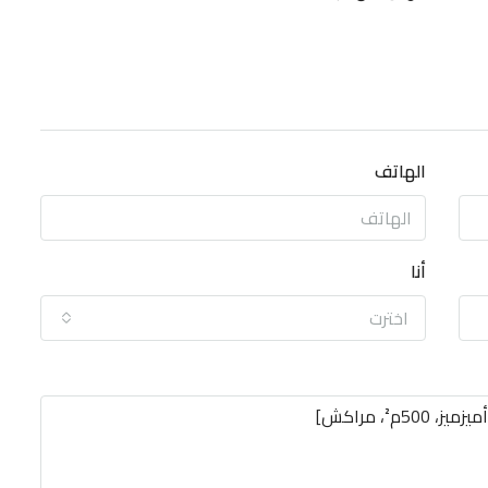
الهاتف
أنا
اخترت