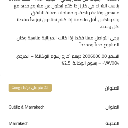
يناسب الشراء في كليز إذا كنتم تبحثون عن مشروع جديد مع
مسبحين وقاعة رياضة، وبمساحات معلنة للشقق
والدوبلكس. أقل ملاءمة إذا كنتم تحتاجون توزيعاً مفصلاً
لكل وحدة.
يرجى التواصل معنا فقط إذا كانت الميزانية مناسبة وكان
المشروع جدياً ومحدداً.
السعر: 2006000,00 درهم (خارج رسوم الوكالة) – المرجع:
VAV084- – رسوم الوكالة: 2,5%
العنوان
فتح على خرائط Google
العنوان
Guéliz à Marrakech
المدينة
Marrakech