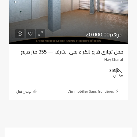
20 000.00درهم
محل تجاري فارغ للكراء بحي الشرف — 355 متر مربع
Hay Charaf
355
مكاتب
L'immobilier Sans frontières
‏يومين قبل