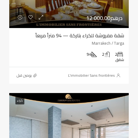
12 000.00درهم
شقة مفروشة للكراء بتاركة — 94 متراً مربعاً
Marrakech / Targa
94
2
2
شقق
L'immobilier Sans frontières
‏يومين قبل
كراء