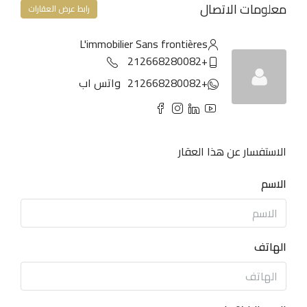
معلومات الاتصال
رابط عرض العقارات
L'immobilier Sans frontières
+212668280082
+212668280082
واتس اب
الاستفسار عن هذا العقار
الاسم
الهاتف