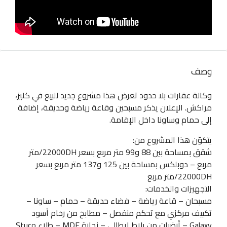
وصف
وكالة عقارات بلا حدود تعرض هذا مشروع جديد للبيع في كليز،
مراكش. الإعلان يذكر مسبحين وقاعة رياضة وحديقة، إضافة
إلى حمام وساونا داخل الإقامة.
يتكوّن هذا المشروع من:
شقق بمساحة بين 88 و99 متر مربع بسعر 22000DH/متر
مربع – دوبلكس بمساحة بين 125 و137 متر مربع بسعر
22000DH/متر مربع
التجهيزات والخدمات:
مسبحان – قاعة رياضة – فضاء حديقة – حمام – ساونا –
تكييف مركزي مع تحكم منفصل – مطابخ من رخام أسود
Galaxy – أرضيات من بلاط إيطالي – نجارة MDF – طلاء Stuco