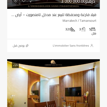
3 000 000.00درهم
فيلا فارغة ومحفظة للبيع عند مدخل تامنصورت – أرض بمساحة 320 مترًا مربعًا – أربع واجهات
Marrakech / Tamansourt
320
3
5
فلل
L'immobilier Sans frontières
‏يومين قبل
كراء