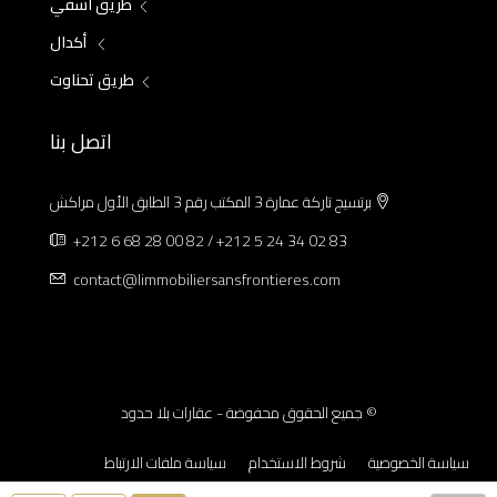
طريق آسفي
أكدال
طريق تحناوت
اتصل بنا
برتسيج تاركة عمارة 3 المكتب رقم 3 الطابق الأول مراكش
+212 6 68 28 00 82 / +212 5 24 34 02 83
contact@limmobiliersansfrontieres.com
© جميع الحقوق محفوضة - عقارات بلا حدود
سياسة الخصوصية
شروط الاستخدام
سياسة ملفات الارتباط
الإشعارات القانونية