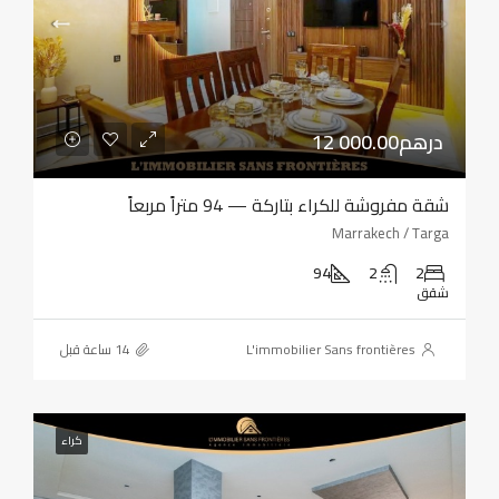
12 000.00درهم
شقة مفروشة للكراء بتاركة — 94 متراً مربعاً
Marrakech / Targa
94
2
2
شقق
L'immobilier Sans frontières
كراء