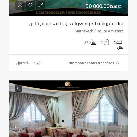
50 000.00درهم
فيلا مفروشة للكراء بغولف نوريا مع مسبح خاص
Marrakech / Route Amizmiz
815
5
5
فلل
L'immobilier Sans frontières
بيع