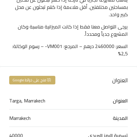
بمساحتين مختلفتين. أقل ملاءمة إذا كنتم تبحثون عن محل
كبير واحد.
يرجى التواصل معنا فقط إذا كانت الميزانية مناسبة وكان
المشروع جدياً ومحدداً.
السعر: 2460000 درهم – المرجع: VM001- – رسوم الوكالة:
2,5%
العنوان
فتح على خرائط Google
العنوان
Targa, Marrakech
المدينة
Marrakech
تسمية الرمز البريدي
40000