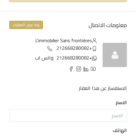
معلومات الاتصال
رابط عرض العقارات
L'immobilier Sans frontières
+212668280082
+212668280082
واتس اب
الاستفسار عن هذا العقار
الاسم
الهاتف