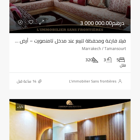
3 000 000.00درهم
فيلا فارغة ومحفظة للبيع عند مدخل تامنصورت – أرض بمساحة 320 مترًا مربعًا – أربع واجهات
Marrakech / Tamansourt
320
3
5
فلل
L'immobilier Sans frontières
كراء