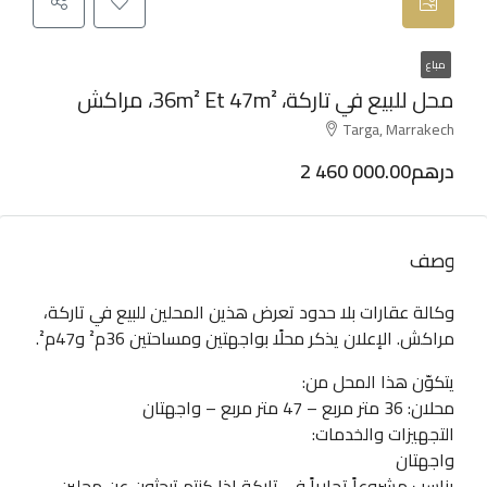
مباع
محل للبيع في تاركة، 36m² Et 47m²، مراكش
Targa, Marrakech
2 460 000.00درهم
وصف
وكالة عقارات بلا حدود تعرض هذين المحلين للبيع في تاركة،
مراكش. الإعلان يذكر محلًا بواجهتين ومساحتين 36م² و47م².
يتكوّن هذا المحل من:
محلان: 36 متر مربع – 47 متر مربع – واجهتان
التجهيزات والخدمات:
واجهتان
يناسب مشروعاً تجارياً في تاركة إذا كنتم تبحثون عن محلين