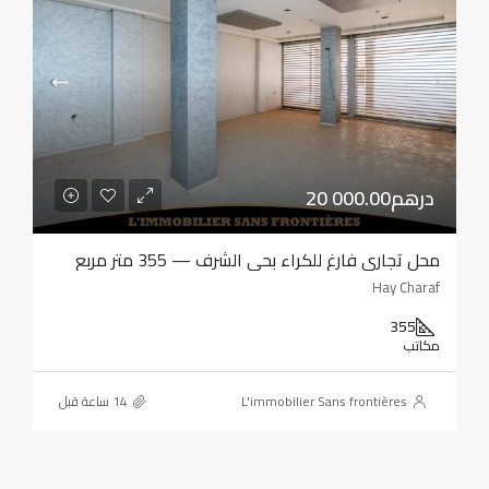
20 000.00درهم
محل تجاري فارغ للكراء بحي الشرف — 355 متر مربع
Hay Charaf
355
مكاتب
L'immobilier Sans frontières