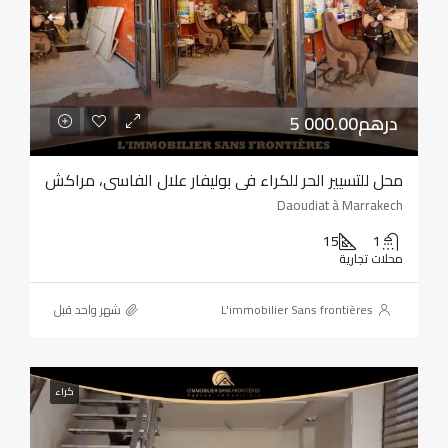
5 000.00درهم
محل للتسيير الحر للكراء في بوليفار علال الفاسي، مراكش
Daoudiat à Marrakech
15
1
محلات تجارية
L'immobilier Sans frontières
‏شهر واحد قبل
كراء