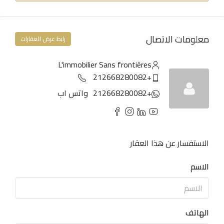
معلومات الاتصال
رابط عرض العقارات
L'immobilier Sans frontières
+212668280082
+212668280082
واتس اب
الاستفسار عن هذا العقار
الاسم
الهاتف