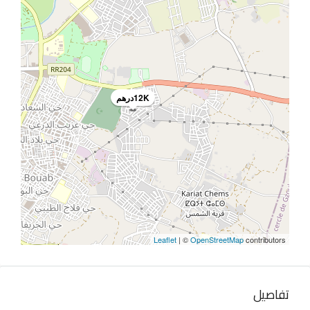
12Kدرهم
Leaflet
| ©
OpenStreetMap
contributors
تفاصيل