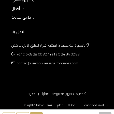
طريق آسفي
أكدال
طريق تحناوت
اتصل بنا
برتسيج تاركة عمارة 3 المكتب رقم 3 الطابق الأول مراكش
+212 6 68 28 00 82 / +212 5 24 34 02 83
contact@limmobiliersansfrontieres.com
© جميع الحقوق محفوضة - عقارات بلا حدود
سياسة الخصوصية
شروط الاستخدام
سياسة ملفات الارتباط
الإشعارات القانونية