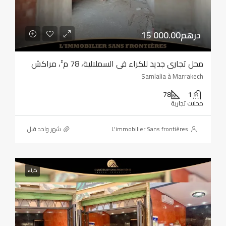
15 000.00درهم
محل تجاري جديد للكراء في السملالية، 78 م²، مراكش
Samlalia à Marrakech
78
1
محلات تجارية
L'immobilier Sans frontières
‏شهر واحد قبل
كراء