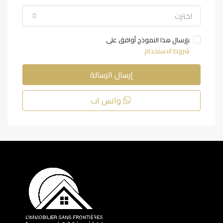
اخترت
بإرسال هذا النموذج أوافق على
شروط الاستخدام
إرسال الرسالة
واتس اب