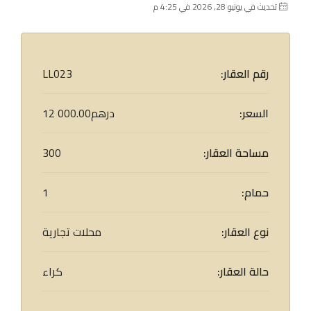
تحديث في يونيو 28, 2026 في 4:25 م
رقم العقار:
LL023
السعر:
12 000.00درهم
مساحة العقار:
300
حمام:
1
نوع العقار:
محلات تجارية
حالة العقار:
كراء