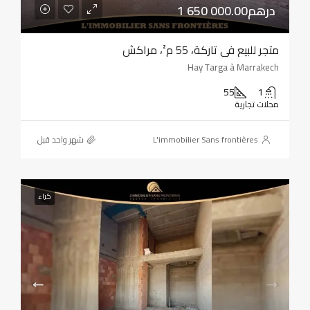
1 650 000.00درهم
متجر للبيع في تاركة، 55 م²، مراكش
Hay Targa à Marrakech
55
1
محلات تجارية
L'immobilier Sans frontières
‏شهر واحد قبل
كراء