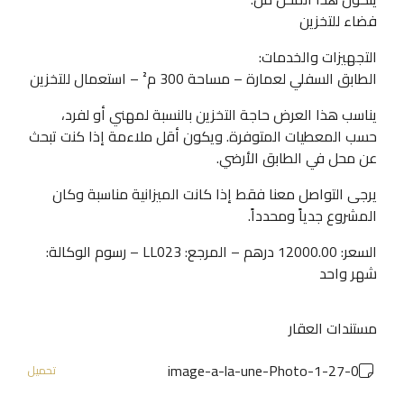
فضاء للتخزين
التجهيزات والخدمات:
الطابق السفلي لعمارة – مساحة 300 م² – استعمال للتخزين
يناسب هذا العرض حاجة التخزين بالنسبة لمهني أو لفرد،
حسب المعطيات المتوفرة. ويكون أقل ملاءمة إذا كنت تبحث
عن محل في الطابق الأرضي.
يرجى التواصل معنا فقط إذا كانت الميزانية مناسبة وكان
المشروع جدياً ومحدداً.
السعر: 12000.00 درهم – المرجع: LL023 – رسوم الوكالة:
شهر واحد
مستندات العقار
0-image-a-la-une-Photo-1-27
تحميل