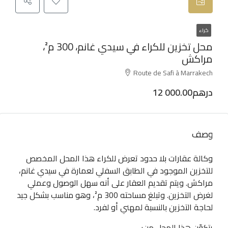
كراء
محل تخزين للكراء في سيدي غانم، 300 م²،
مراكش
Route de Safi à Marrakech
12 000.00درهم
وصف
وكالة عقارات بلا حدود تعرض للكراء هذا المحل المخصص
للتخزين الموجود في الطابق السفلي لعمارة في سيدي غانم،
مراكش. ويتم تقديم العقار على أنه سهل الوصول وعملي
لغرض التخزين. وتبلغ مساحته 300 م²، وهو مناسب بشكل جيد
لحاجة التخزين بالنسبة لمهني أو لفرد.
يتكوّن هذا المحل من: