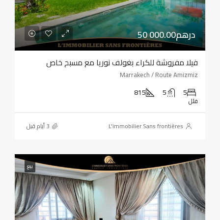
50 000.00درهم
فيلا مفروشة للكراء بغولف نوريا مع مسبح خاص
Marrakech / Route Amizmiz
815
5
5
فلل
L'immobilier Sans frontières
بيع