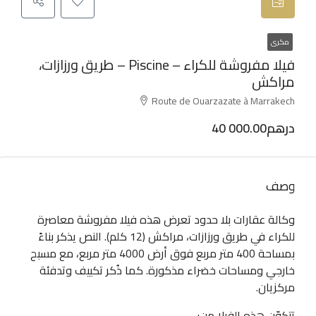
مكرى
فيلا مفروشة للكراء – Piscine – طريق ورزازات،
مراكش
Route de Ouarzazate à Marrakech
40 000.00درهم
وصف
وكالة عقارات بلا حدود تعرض هذه فيلا مفروشة معاصرة
للكراء في طريق ورزازات، مراكش (12 كلم). النص يذكر بناءً
بمساحة 400 متر مربع فوق أرض 4000 متر مربع، مع مسبح
خارجي ومساحات خضراء مذكورة. كما ذُكر تكييف وتدفئة
مركزيان.
تتكوّن هذه الفيلا من: