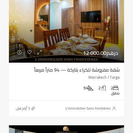
12 000.00درهم
شقة مفروشة للكراء بتاركة — 94 متراً مربعاً
Marrakech / Targa
94
2
2
شقق
L'immobilier Sans frontières
كراء