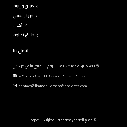
طريق ورزازات
طريق آسفي
أكدال
طريق تحناوت
اتصل بنا
برتسيج تاركة عمارة 3 المكتب رقم 3 الطابق الأول مراكش
+212 6 68 28 00 82 / +212 5 24 34 02 83
contact@limmobiliersansfrontieres.com
© جميع الحقوق محفوضة - عقارات بلا حدود