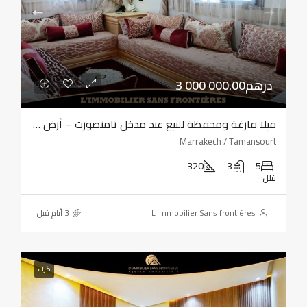
3 000 000.00درهم
فيلا فارغة ومحفظة للبيع عند مدخل تامنصورت – أرض بمساحة 320 مترًا مربعًا – أربع واجهات
Marrakech / Tamansourt
320
3
5
فلل
L'immobilier Sans frontières
كراء