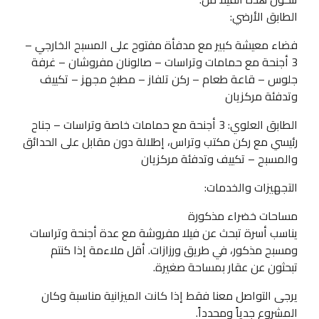
الطابق الأرضي:
فضاء معيشة كبير مع مدفأة مفتوح على المسبح الخارجي –
3 أجنحة مع حمامات وتراسات – صالونان مفروشان – غرفة
جلوس – قاعة طعام – ركن تلفاز – مطبخ مجهز – تكييف
وتدفئة مركزيان
الطابق العلوي: 3 أجنحة مع حمامات خاصة وتراسات – جناح
رئيسي مع ركن مكتب وتراس، إطلالة دون مقابل على الحدائق
والمسبح – تكييف وتدفئة مركزيان
التجهيزات والخدمات:
مساحات خضراء مذكورة
يناسب أسرة تبحث عن فيلا مفروشة مع عدة أجنحة وتراسات
ومسبح مذكور، في طريق ورزازات. أقل ملاءمة إذا كنتم
تبحثون عن عقار بمساحة صغيرة.
يرجى التواصل معنا فقط إذا كانت الميزانية مناسبة وكان
المشروع جدياً ومحدداً.