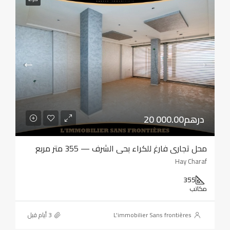
20 000.00درهم
محل تجاري فارغ للكراء بحي الشرف — 355 متر مربع
Hay Charaf
355
مكاتب
L'immobilier Sans frontières