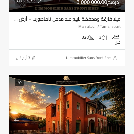
3 000 000.00درهم
فيلا فارغة ومحفظة للبيع عند مدخل تامنصورت – أرض بمساحة 320 مترًا مربعًا – أربع واجهات
Marrakech / Tamansourt
320
3
5
فلل
L'immobilier Sans frontières
كراء