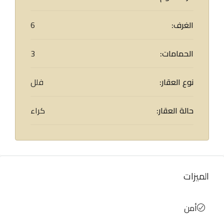
الغرف:
6
الحمامات:
3
نوع العقار:
فلل
حالة العقار:
كراء
الميزات
أمن