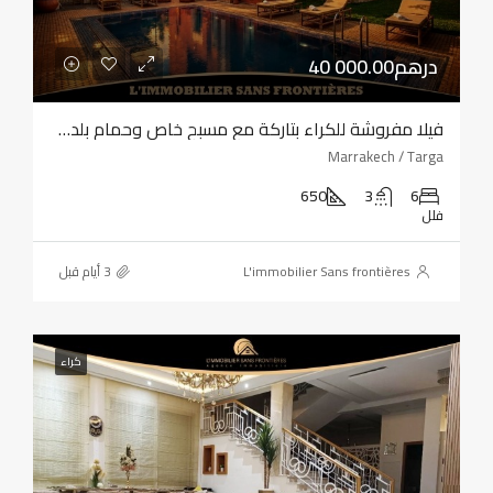
40 000.00درهم
فيلا مفروشة للكراء بتاركة مع مسبح خاص وحمام بلدي وساونا
Marrakech / Targa
650
3
6
فلل
L'immobilier Sans frontières
كراء