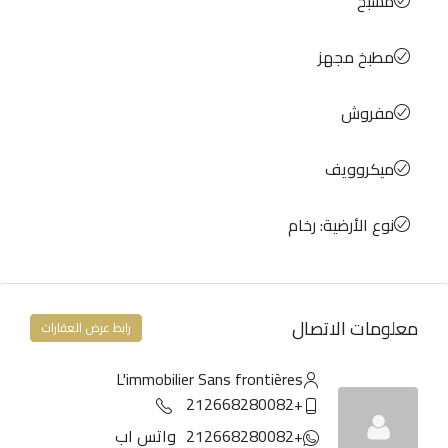
مسبح
مطبخ مجهز
مفروش
ميكروويف
نوع الأرضية: رخام
معلومات الاتصال
رابط عرض العقارات
L'immobilier Sans frontières
+212668280082
+212668280082
واتس اب