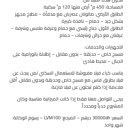
المساحة: 450 م² أرض منها 120 م² سكنية
الطابق الأرضي: صالونان عصريان مع مدفأة – مطبخ مجهز
بشكل جيد – حمام – نافذة كبيرة
الطابق الأول: جناح رئيسي مع حمام وغرفة ملابس وشرفة –
غرفتان مع خزائن وشرفات – حمام
التجهيزات والخدمات:
مسبح خاص – حديقة – بدون مقابل – إطلالة بانورامية على
الجبال – محيط هادئ
يناسب كراء فيلا مفروشة للاستعمال السكني لمن يبحث عن
فيلا بطريق فاس مع مسبح خاص وحديقة وبدون مقابل. أقل
ملاءمة إذا كنتم تبحثون عن فيلا فارغة.
يرجى التواصل معنا فقط إذا كانت الميزانية مناسبة وكان
المشروع جدياً ومحدداً.
السعر: 30000dh درهم – المرجع: LVM100 – رسوم الوكالة:
شهر واحد