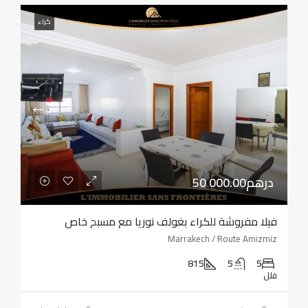
كراء
50 000.00درهم
فيلا مفروشة للكراء بغولف نوريا مع مسبح خاص
Marrakech / Route Amizmiz
815
5
5
فلل