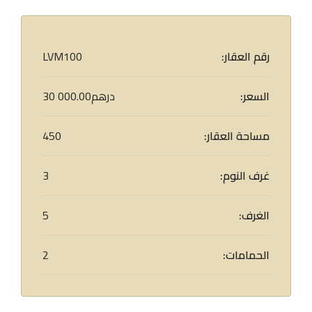
رقم العقار:
LVM100
السعر:
30 000.00درهم
مساحة العقار:
450
غرف النوم:
3
الغرف:
5
الحمامات:
2