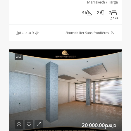
Marrakech / Targa
94
2
2
شقق
L'immobilier Sans frontières
كراء
20 000.00درهم