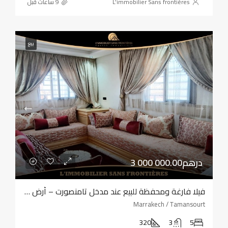
L'immobilier Sans frontières
بيع
3 000 000.00درهم
فيلا فارغة ومحفظة للبيع عند مدخل تامنصورت – أرض بمساحة 320 مترًا مربعًا – أربع واجهات
Marrakech / Tamansourt
320
3
5