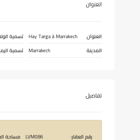
العنوان
العنوان
Hay Targa à Marrakech
تسمية الول
المدينة
Marrakech
تسمية الرمز
تفاصيل
رقم العقار:
LVM086
مساحة الع