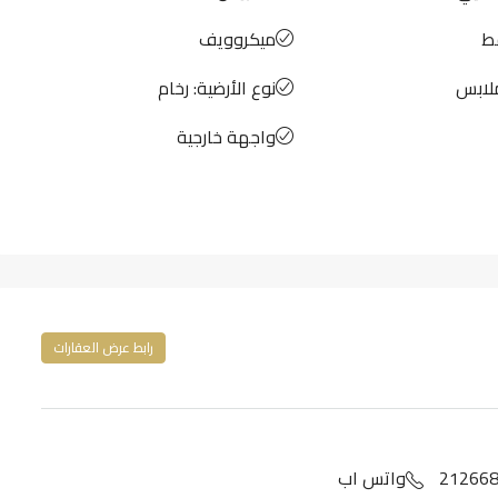
ط
ميكروويف
لابس
نوع الأرضية: رخام
واجهة خارجية
رابط عرض العقارات
واتس اب