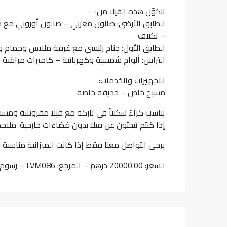
تتكوّن هذه الفيلا من:
الطابق الأرضي: صالون مغربي – صالون أوروبي مع
– تكييف
الطابق الأول: جناح رئيسي مع غرفة ملابس وحمام وشرفة – 3 غرف مع خ
التراس: ألواح شمسية وكهربائية – كاميرات مراقبة
التجهيزات والخدمات:
مسبح خاص – حديقة خاصة
يناسب كراءً سكنياً في تاركة مع فيلا مفروشة وم
إذا كنتم تبحثون عن فيلا بدون فضاءات خارجية. ملاح
يرجى التواصل معنا فقط إذا كانت الميزانية مناسبة و
السعر: 20000.00 درهم – المرجع: LVM086 – رسوم الوكالة: شهر واحد