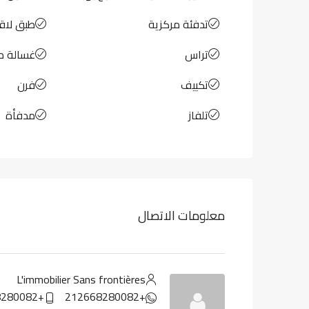
تدفئة مركزية
طبق لاق
تراس
غسالة م
تكييف
فرن
تلفاز
مدفأة
معلومات الاتصال
L'immobilier Sans frontières
+212668280082
+212668280082