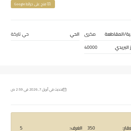
فتح على خرائط Google
اية/المقاطعة
مكرى
الحي
حي تاركة
 البريدي
40000
تحديث في أبريل 7, 2026 في 2:59 ص
قار:
350
الغرف:
5