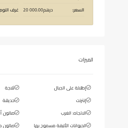
السعر:
20 000.00درهم
غرف النوم:
الميزات
إطلالة على الجبال
ثلاجة
إنترنت
حديقة
الاتجاه: الغرب
صالون أ
الحيوانات الأليفة مسموح بها
صالون م