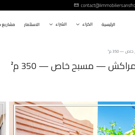
contact@limmobiliersansfr
الكراء
الشراء
الرئيسية
الاستثمار
مشاريع ج
 — 350 م²
مراكش — مسبح خاص — 350 م²