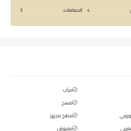
4
الحمامات:
3
مرآب
مسبح
وروبي
مطبخ مجهز
غربي
مفروش