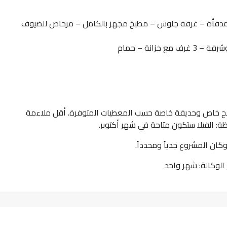
 مدفأة – غرفة جلوس – مطبخ مجهز بالكامل – مرحاض للضيوف
زانة – حمام
سبح خاص وحديقة خاصة حسب المعطيات المتوفرة. أقل ملاءمة
ظة: الفيلا ستكون متاحة في شهر أكتوبر.
كان المشروع جدياً ومحدداً.