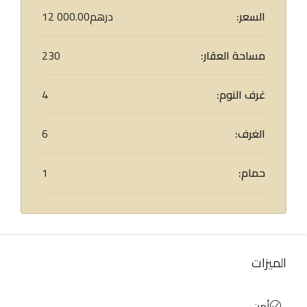
السعر:
12 000.00درهم
مساحة العقار:
230
غرف النوم:
4
الغرف:
6
حمام:
1
الميزات
أمن