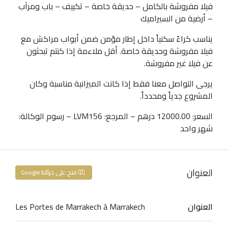
فيلا مفروشة بالكامل – حديقة خاصة – تكييف – باب ومرآب
– أرضية من السيراميك
يناسب كراءً سكنياً داخل إطار مؤمن ضمن أبواب مراكش مع
فيلا مفروشة وحديقة خاصة. أقل ملاءمة إذا كنتم تبحثون
عن فيلا غير مفروشة.
يرجى التواصل معنا فقط إذا كانت الميزانية مناسبة وكان
المشروع جدياً ومحدداً.
السعر: 12000.00 درهم – المرجع: LVM156 – رسوم الوكالة:
شهر واحد
العنوان
فتح على خرائط Google
العنوان
Les Portes de Marrakech à Marrakech