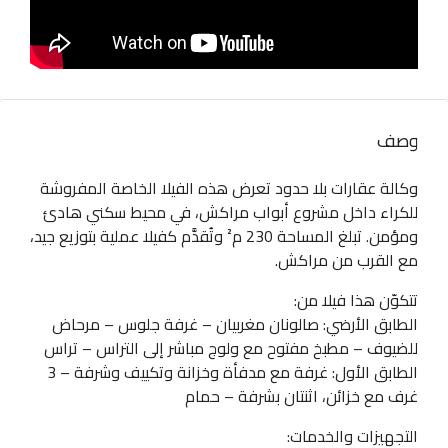
وصف
وكالة عقارات بلا حدود تعرض هذه الفيلا الخاصة المفروشة
للكراء داخل مشروع أبواب مراكش، في محيط سكني هادئ
ومؤمن. تبلغ المساحة 230 م² وتُقدَّم كفيلا عملية بتوزيع جيد،
مع القرب من مراكش.
تتكوّن هذا فيلا من:
الطابق الأرضي: صالونان مغربيان – غرفة جلوس – مرحاض
للضيوف – مطبخ مفتوح مع ولوج مباشر إلى التراس – تراس
الطابق الأول: غرفة مع مدفأة وخزانة وتكييف وشرفة – 3
غرف مع خزائن، اثنتان بشرفة – حمام
التجهيزات والخدمات: