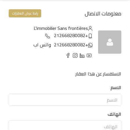
معلومات الاتصال
رابط عرض العقارات
L'immobilier Sans frontières
+212668280082
+212668280082
واتس اب
الاستفسار عن هذا العقار
الاسم
الهاتف