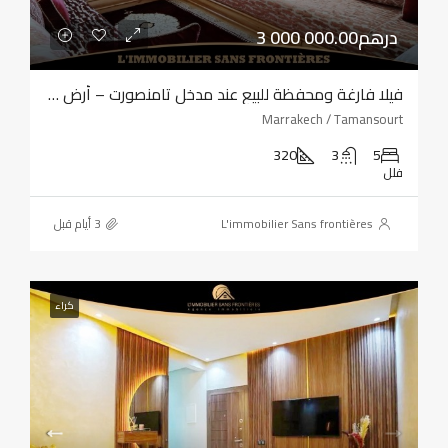
3 000 000.00درهم
فيلا فارغة ومحفظة للبيع عند مدخل تامنصورت – أرض بمساحة 320 مترًا مربعًا – أربع واجهات
Marrakech / Tamansourt
320
3
5
فلل
L'immobilier Sans frontières
كراء