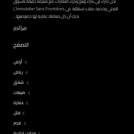
نحن خبراء في شراء وبيع وكراء العقارات، مع معرفة دقيقة بالسوق
المحلي وخدمة عملاء استثنائية. في L’Immobilier Sans Frontières
ندرك أن كل معاملة عقارية لها خصوصيتها...
اقرأ أكثر
التصفح
أراض
رياض
شقق
ضيعات
عمارة
فلل
قصر
محلات تجارية