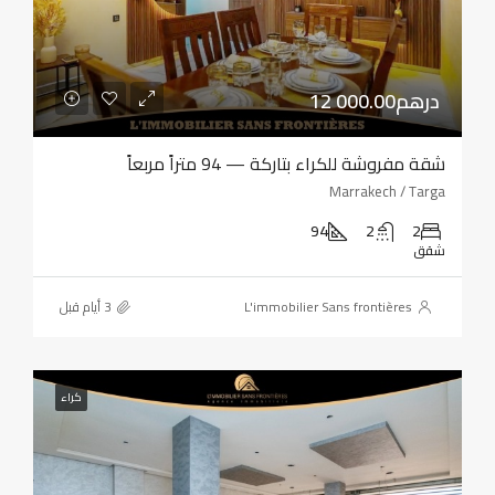
12 000.00درهم
شقة مفروشة للكراء بتاركة — 94 متراً مربعاً
Marrakech / Targa
94
2
2
شقق
L'immobilier Sans frontières
كراء