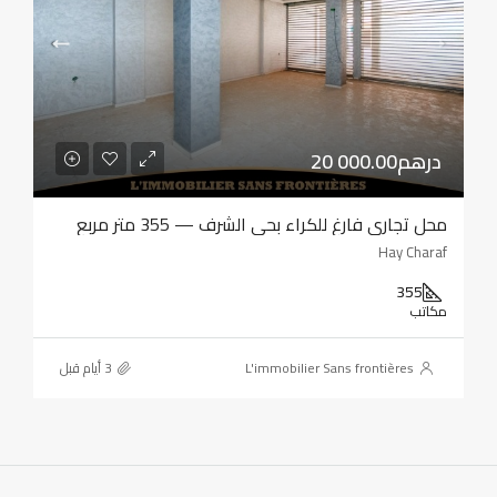
20 000.00درهم
محل تجاري فارغ للكراء بحي الشرف — 355 متر مربع
Hay Charaf
355
مكاتب
L'immobilier Sans frontières