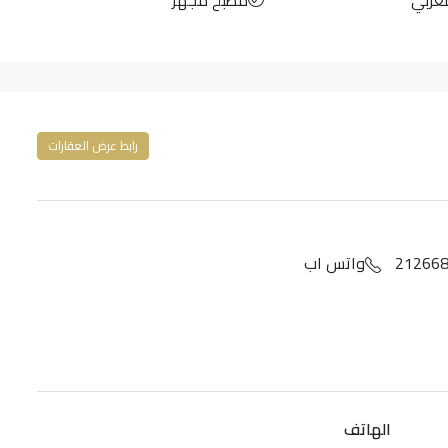
غربي
مطبخ مجهز
رابط عرض العقارات
واتس اب
الهاتف