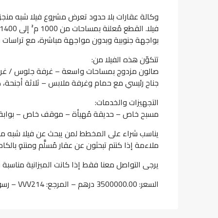
بواجهة جنوبية وبدون مواجهة مباشرة، مع تراسات ك
تتكوّن هذه الفيلا من:
صالون مزدوج بمساحات واسعة – غرفة جلوس / غر
جناح رئيسي مع حمام وغرفة ملابس – ثلاثة أجنحة، 
التجهيزات والخدمات:
مسبح خاص – حديقة مُهيأة – موقف خاص – بوابة
يناسب شراء على المخطط لمن يبحث عن فيلا شبه م
ملاءمة إذا كنتم تبحثون عن عقار مُسلَّم ومنتهٍ بالكام
يرجى التواصل معنا فقط إذا كانت الميزانية مناسبة و
السعر: 3500000.00 درهم – المرجع: VVV214 – رسوم الوكالة: 2,5 %