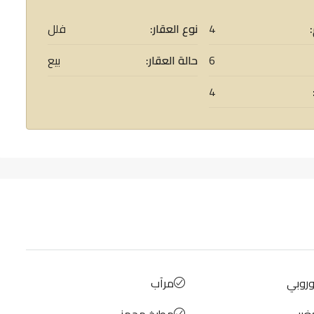
4
نوع العقار:
فلل
6
حالة العقار:
بيع
4
وروبي
مرآب