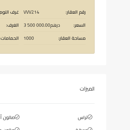
رقم العقار:
VVV214
غرف النوم:
السعر:
3 500 000.00درهم
الغرف:
مساحة العقار:
1000
الحمامات:
الميزات
تراس
صالون أ