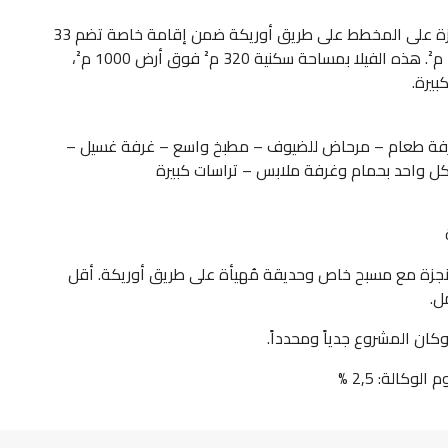
وكالة عقارات بلا حدود تعرض مشروع فيلا شبه منجزة على المخطط على طريق أوريكة ضمن إقامة خاصة تضم 33
فيلا. القطع مُعلنة بمساحات من 1000 م² إلى 1400 م². هذه الفيلا بمساحة سكنية 320 م² فوق أرض 1000 م²،
بيرة.
فة طعام – مرحاض للضيوف – مطبخ واسع – غرفة غسيل –
كل واحد بحمام وغرفة ملابس – تراسات كبيرة
نجزة مع مسبح خاص وحديقة مُهيأة على طريق أوريكة. أقل
ل.
كان المشروع جدياً ومحدداً.