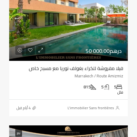
50 000.00درهم
فيلا مفروشة للكراء بغولف نوريا مع مسبح خاص
Marrakech / Route Amizmiz
815
5
5
فلل
L'immobilier Sans frontières
بيع