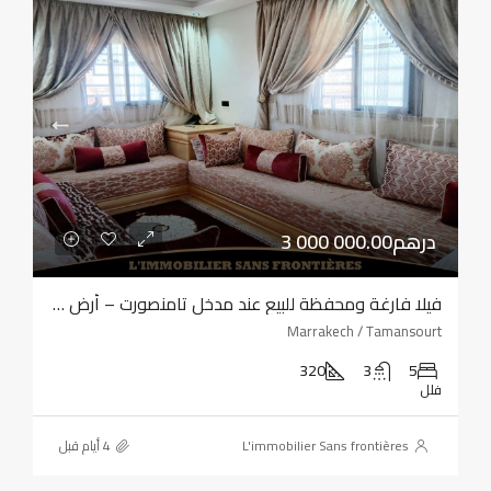
3 000 000.00درهم
فيلا فارغة ومحفظة للبيع عند مدخل تامنصورت – أرض بمساحة 320 مترًا مربعًا – أربع واجهات
Marrakech / Tamansourt
320
3
5
فلل
L'immobilier Sans frontières