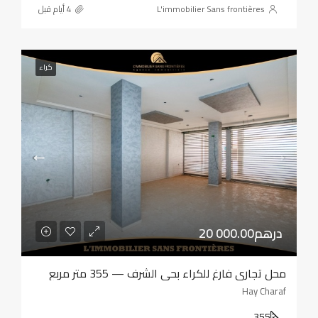
L'immobilier Sans frontières
كراء
20 000.00درهم
محل تجاري فارغ للكراء بحي الشرف — 355 متر مربع
Hay Charaf
355