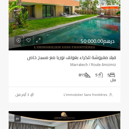
50 000.00درهم
فيلا مفروشة للكراء بغولف نوريا مع مسبح خاص
Marrakech / Route Amizmiz
815
5
5
فلل
L'immobilier Sans frontières
بيع