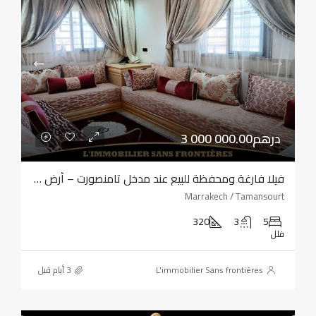
3 000 000.00درهم
فيلا فارغة ومحفظة للبيع عند مدخل تامنصورت – أرض بمساحة 320 مترًا مربعًا – أربع واجهات
Marrakech / Tamansourt
320
3
5
فلل
L'immobilier Sans frontières