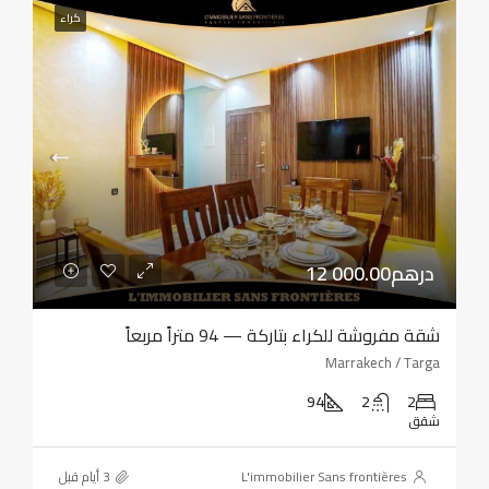
كراء
12 000.00درهم
شقة مفروشة للكراء بتاركة — 94 متراً مربعاً
Marrakech / Targa
94
2
2
شقق
L'immobilier Sans frontières