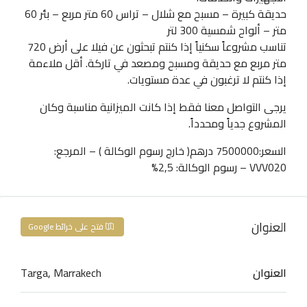
حديقة كبيرة – مسبح مع شلال – تراس 60 متر مربع – بئر 60
متر – ألواح شمسية 300 لتر
تناسب مشروعاً سكنياً إذا كنتم تبحثون عن فيلا على أرض 720
متر مربع مع حديقة ومسبح ومصعد في تاركة. أقل ملاءمة
إذا كنتم لا ترغبون في عدة مستويات.
يرجى التواصل معنا فقط إذا كانت الميزانية مناسبة وكان
المشروع جدياً ومحدداً.
السعر:7500000 درهم( خارج رسوم الوكالة ) – المرجع:
VVV020 – رسوم الوكالة: 2,5%
العنوان
فتح على خرائط Google
العنوان
Targa, Marrakech