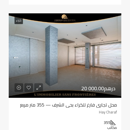
كراء
20 000.00درهم
محل تجاري فارغ للكراء بحي الشرف — 355 متر مربع
Hay Charaf
355
مكاتب