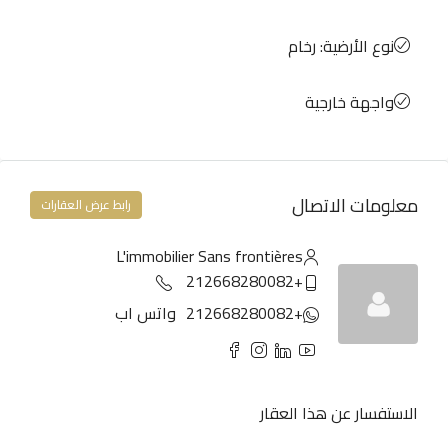
نوع الأرضية: رخام
واجهة خارجية
معلومات الاتصال
رابط عرض العقارات
L'immobilier Sans frontières
+212668280082
+212668280082
واتس اب
الاستفسار عن هذا العقار