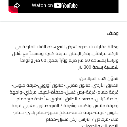
وصف
وكالة عقارات بلا حدود تعرض للبيع هذه الفيلا الفارغة في
تاركة، مراكش. يذكر الإعلان حديقة كبيرة ومسبحاً مع شلال
وتراساً بمساحة 60 متر مربع وبئراً بعمق 60 متر وألواحاً
شمسية بسعة 300 لتر.
تتكوّن هذه الفيلا من:
الطابق الأرضي: صالون مغربي-صالون أوروبي-غرفة جلوس-
غرفة طعام-غرفة-ركن غسيل-مدفأة-تكييف مركزي-واجهة
زجاجية-تراس-مصعد / الطابق العلوي: 4 أجنحة مع حمام
وغرفة ملابس وتكييف وشرفة / القبو: صالون مغربي-غرفة
جلوس-غرفة-غرفة خدمة-مطبخ مجهز-حمام بلدي-حمام-
فناء-مرحاض / التراس: ركن غسيل-حمام
التجهيزات والخدمات: