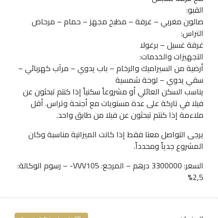
القبو:
صالون مغربي – غرفة – مطبخ مجهز – حمام – مرحاض
التراس:
غرفة غسيل – برغولا
التجهيزات والخدمات:
أرضية من السيراميك والرخام – باب يدوي – مرآب كهربائي –
سقي يدوي – لوحة شمسية
يناسب السكن العائلي أو مشروعاً سكنياً إذا كنتم تبحثون عن
فيلا في تاركة على عدة مستويات مع أجنحة وتراس. أقل
ملاءمة إذا كنتم تبحثون عن فيلا من طابق واحد.
يرجى التواصل معنا فقط إذا كانت الميزانية مناسبة وكان
المشروع جدياً ومحدداً.
السعر: 3300000 درهم – المرجع: VVV105- – رسوم الوكالة:
2,5%