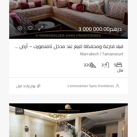
3 000 000.00درهم
فيلا فارغة ومحفظة للبيع عند مدخل تامنصورت – أرض بمساحة 320 مترًا مربعًا – أربع واجهات
Marrakech / Tamansourt
320
3
5
فلل
L'immobilier Sans frontières
‏يوم واحد قبل
كراء