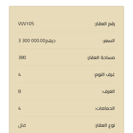
رقم العقار:
VVV105
السعر:
3 300 000.00درهم
مساحة العقار:
380
غرف النوم:
4
الغرف:
8
الحمامات:
4
نوع العقار:
فلل