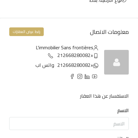
نوع الأرضية: بلاط
معلومات الاتصال
رابط عرض العقارات
L'immobilier Sans frontières
+212668280082
+212668280082
واتس اب
الاستفسار عن هذا العقار
الاسم