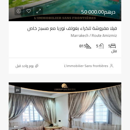
50 000.00درهم
فيلا مفروشة للكراء بغولف نوريا مع مسبح خاص
Marrakech / Route Amizmiz
815
5
5
فلل
L'immobilier Sans frontières
‏يوم واحد قبل
بيع