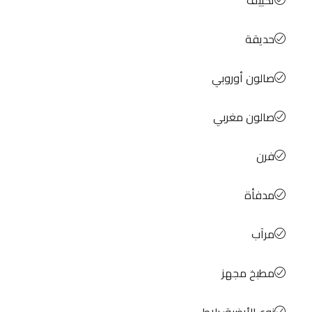
تكييف
حديقة
صالون أوروبي
صالون مغربي
فرن
مدفأة
مرآب
مطبخ مجهز