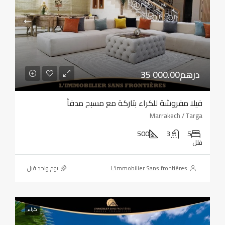
35 000.00درهم
فيلا مفروشة للكراء بتاركة مع مسبح مدفأ
Marrakech / Targa
500
3
5
فلل
L'immobilier Sans frontières
‏يوم واحد قبل
كراء