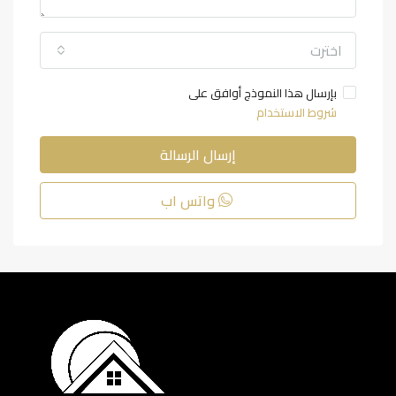
اخترت
بإرسال هذا النموذج أوافق على
شروط الاستخدام
إرسال الرسالة
واتس اب