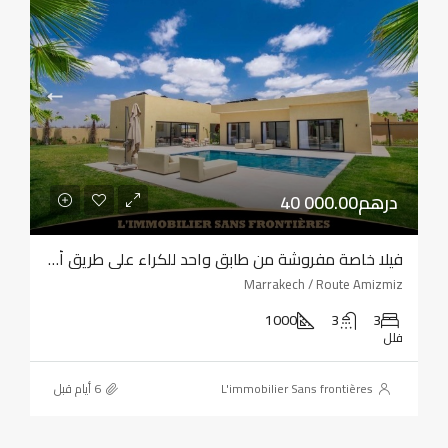
40 000.00درهم
فيلا خاصة مفروشة من طابق واحد للكراء على طريق أمزميز، مراكش – حديقة ومسبح خاصان
Marrakech / Route Amizmiz
1000
3
3
فلل
L'immobilier Sans frontières