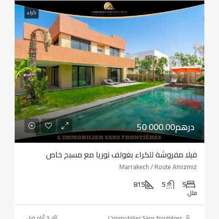
كراء
50 000.00درهم
فيلا مفروشة للكراء بغولف نوريا مع مسبح خاص
Marrakech / Route Amizmiz
815
5
5
فلل
L'immobilier Sans frontières