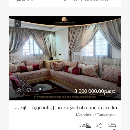
بيع
3 000 000.00درهم
فيلا فارغة ومحفظة للبيع عند مدخل تامنصورت – أرض بمساحة 320 مترًا مربعًا – أربع واجهات
Marrakech / Tamansourt
320
3
5