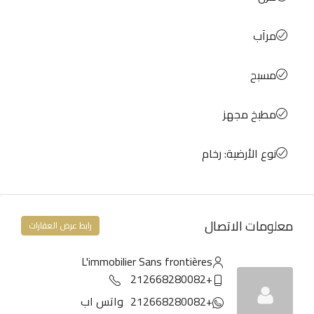
مرآب
مسبح
مطبخ مجهز
نوع الأرضية: رخام
معلومات الاتصال
رابط عرض العقارات
L'immobilier Sans frontières
+212668280082
+212668280082
واتس اب