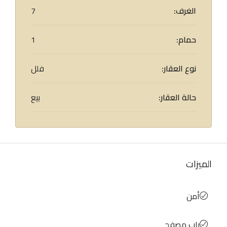
الغرف:
7
حمام:
1
نوع العقار:
فلل
حالة العقار:
بيع
الميزات
أمن
باب مصفح