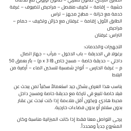
خشبية – إقامة – تكييف منفصل – مراحيض للضيوف – غرفة
خدمة مع خزانة – مطبخ مجهز – تراس
الطابق الأول: إقامة – غرفتان مع خزائن وتكييف – حمام –
مراحيض
التراس: غرفتان
التجهيزات والخدمات:
برغولا في الحديقة – باب الدخول – مرآب – جهاز اتصال
داخلي – حديقة خاصة – مسبح خاص (8 x 3 م) – بئر بعمق 50
م – غرفة الحارس – ألواح شمسية لتسخين الماء – أرضية من
البلاط
يناسب هذا العرض بشكل جيد استعمالاً سكنياً لمن يبحث عن
فيلا خاصة للبيع في تاركة مع حديقة خاصة ومسبح داخل
محيط هادئ. ويكون أقل ملاءمة إذا كنت تبحث عن عقار
بدون سلالم أو بدون فضاءات خارجية.
يرجى التواصل معنا فقط إذا كانت الميزانية مناسبة وكان
المشروع جدياً ومحدداً.