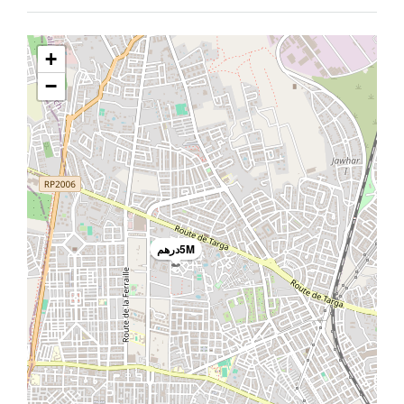
+
−
5Mدرهم