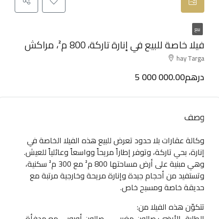
بيع
فيلا خاصة للبيع في إنارة تاركة، 800 م²، مراكش
hay Targa
5 000 000.00درهم
وصف
وكالة عقارات بلا حدود تعرض للبيع هذه الفيلا الخاصة في
إنارة، بحي تاركة، وتوفر إطاراً مريحاً وواسعاً وعائلياً للعيش.
وهي مبنية على أرض مساحتها 800 م² مع 300 م² سكنية،
وتستفيد من أحجام جيدة وإنارة مريحة وخارجية مرتبة مع
حديقة خاصة ومسبح خاص.
تتكوّن هذه الفيلا من:
الطابق الأرضي: صالون مغربي – صالون أوروبي مع مدفأة