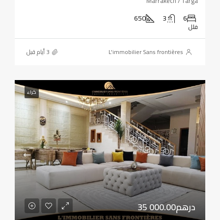
Marrakech / Targa
650
3
6
فلل
L'immobilier Sans frontières
كراء
35 000.00درهم