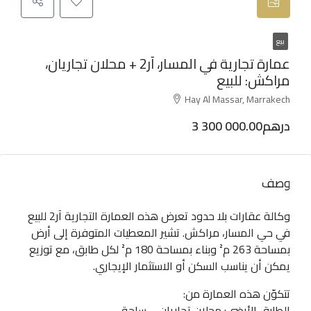
بيع
عمارة تجارية في المسار، آر2 + محلان تجاريان،
مراكش: للبيع
Hay Al Massar, Marrakech
3 300 000.00درهم
وصف
وكالة عقارات بلا حدود تعرض هذه العمارة التجارية آر2 للبيع
في حي المسار، مراكش. تشير المعطيات المتوفرة إلى أرض
بمساحة 263 م² وبناء بمساحة 180 م² لكل طابق، مع توزيع
يمكن أن يناسب السكن أو الاستثمار الإيجاري.
تتكوّن هذه العمارة من:
الطابق الأرضي: محلان تجاريان – ساحة