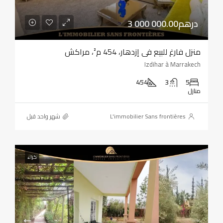
3 000 000.00درهم
منزل فارغ للبيع في إزدهار، 454 م²، مراكش
Izdihar à Marrakech
454
3
5
منازل
L'immobilier Sans frontières
‏شهر واحد قبل
كراء