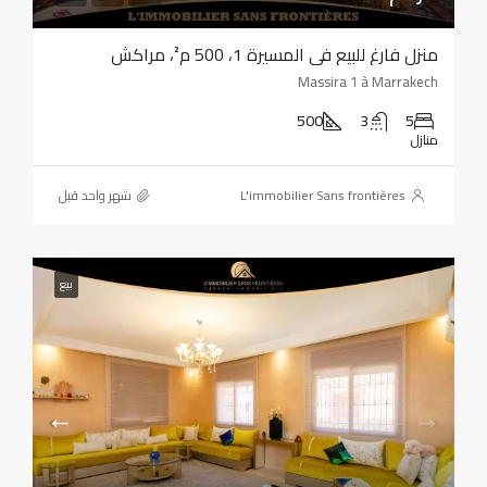
منزل فارغ للبيع في المسيرة 1، 500 م²، مراكش
Massira 1 à Marrakech
500
3
5
منازل
L'immobilier Sans frontières
‏شهر واحد قبل
بيع