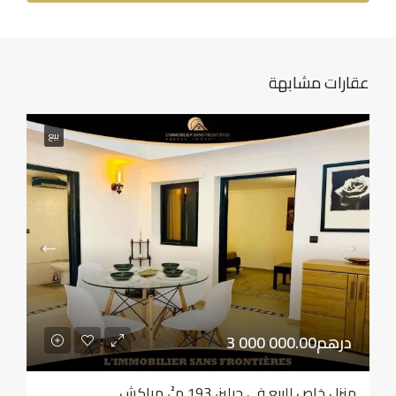
عقارات مشابهة
بيع
3 000 000.00درهم
منزل خاص للبيع في جيليز، 193 م²، مراكش