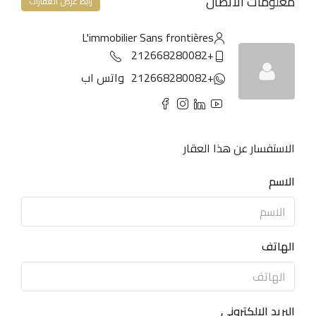
معلومات الاتصال
رابط عرض العقارات
L'immobilier Sans frontières
+212668280082
+212668280082
واتس اب
الاستفسار عن هذا العقار
الاسم
الهاتف
البريد الإلكتروني