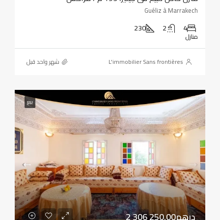
Guéliz à Marrakech
230
2
4
منازل
L'immobilier Sans frontières
‏شهر واحد قبل
بيع
2 306 250.00درهم