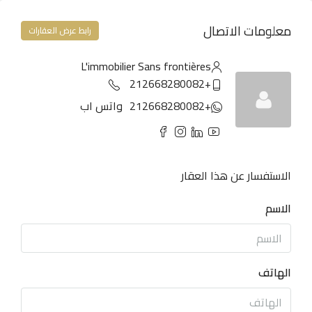
معلومات الاتصال
رابط عرض العقارات
L'immobilier Sans frontières
+212668280082
+212668280082
واتس اب
الاستفسار عن هذا العقار
الاسم
الهاتف