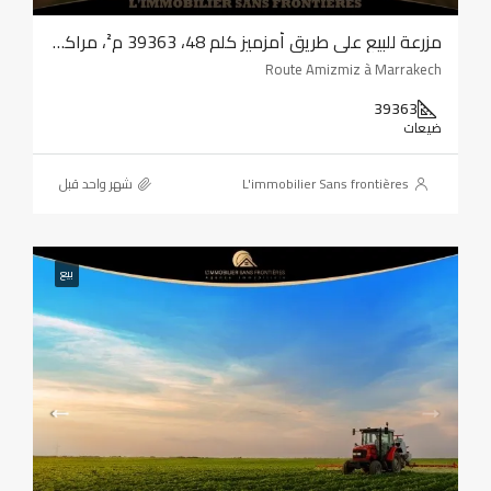
مزرعة للبيع على طريق أمزميز كلم 48، 39363 م²، مراكش
Route Amizmiz à Marrakech
39363
ضيعات
L'immobilier Sans frontières
‏شهر واحد قبل
بيع