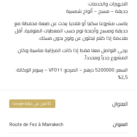
التجهيزات والخدمات:
حديقة – مسبح – ألواح شمسية
يناسب مشروعا سكنيا أو فلاحيا يبحث عن ضيعة محفظة مع
حديقة ومسبح وأجنحة نوم حسب المعطيات المتوفرة. أقل
ملاءمة إذا كنتم تبحثون عن ولوج بدون مسلك.
يرجى التواصل معنا فقط إذا كانت الميزانية مناسبة وكان
المشروع جدياً ومحدداً.
السعر: 5200000 درهم – المرجع: VF011 – رسوم الوكالة:
2,5%
العنوان
فتح على خرائط Google
العنوان
Route de Fez à Marrakech