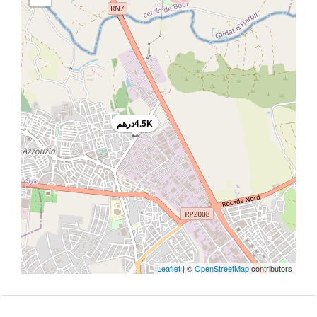
4.5Kدرهم
Leaflet
| ©
OpenStreetMap
contributors