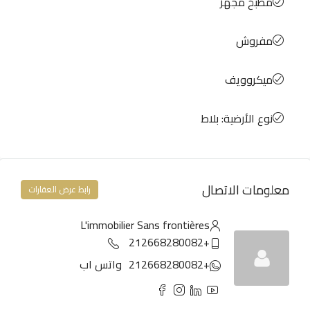
مطبخ مجهز
مفروش
ميكروويف
نوع الأرضية: بلاط
معلومات الاتصال
رابط عرض العقارات
L'immobilier Sans frontières
+212668280082
+212668280082
واتس اب