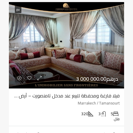
بيع
3 000 000.00درهم
فيلا فارغة ومحفظة للبيع عند مدخل تامنصورت – أرض بمساحة 320 مترًا مربعًا – أربع واجهات
Marrakech / Tamansourt
320
3
5
فلل