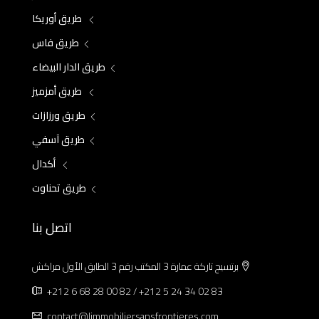
طريق أوريكا
طريق فاس
طريق الدار البيضاء
طريق أمزميز
طريق ورزازات
طريق آسفي
أكدال
طريق تحناوت
اتصل بنا
برتسيج تاركة عمارة 3 المكتب رقم 3 الطابق الأول مراكش
+212 6 68 28 00 82 / +212 5 24 34 02 83
contact@limmobiliersansfrontieres.com