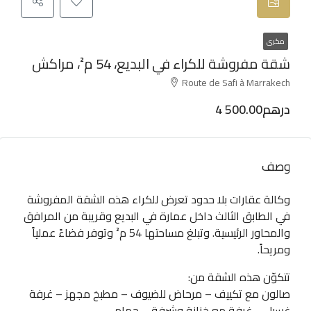
مكرى
شقة مفروشة للكراء في البديع، 54 م²، مراكش
Route de Safi à Marrakech
4 500.00درهم
وصف
وكالة عقارات بلا حدود تعرض للكراء هذه الشقة المفروشة
في الطابق الثالث داخل عمارة في البديع وقريبة من المرافق
والمحاور الرئيسية. وتبلغ مساحتها 54 م² وتوفر فضاءً عملياً
ومريحاً.
تتكوّن هذه الشقة من:
صالون مع تكييف – مرحاض للضيوف – مطبخ مجهز – غرفة
غسيل – غرفة مع خزانة وشرفة – حمام