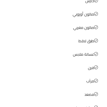
حارس
صالون أوروبي
صالون مغربي
طبق لاقط
غسالة ملابس
فرن
مرآب
مصعد