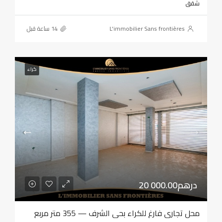
شقق
L'immobilier Sans frontières
كراء
20 000.00درهم
محل تجاري فارغ للكراء بحي الشرف — 355 متر مربع