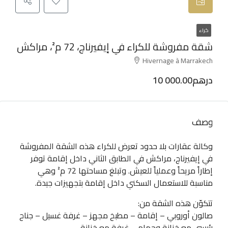
كراء
شقة مفروشة للكراء في إيفيرناج، 72 م²، مراكش
Hivernage à Marrakech
10 000.00درهم
وصف
وكالة عقارات بلا حدود تعرض للكراء هذه الشقة المفروشة
في إيفيرناج، مراكش في الطابق الثاني داخل إقامة توفر
إطاراً مريحاً وعملياً للعيش. وتبلغ مساحتها 72 م² وهي
مناسبة للاستعمال السكني داخل إقامة بتجهيزات جيدة.
تتكوّن هذه الشقة من:
صالون أوروبي – إقامة – مطبخ مجهز – غرفة غسيل – جناح
رئيسي مع خزانة وحمام – غرفة مع خزانة