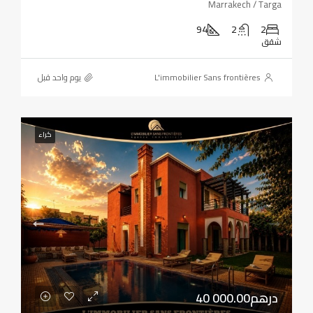
Marrakech / Targa
94
2
2
شقق
L'immobilier Sans frontières
‏يوم واحد قبل
كراء
40 000.00درهم