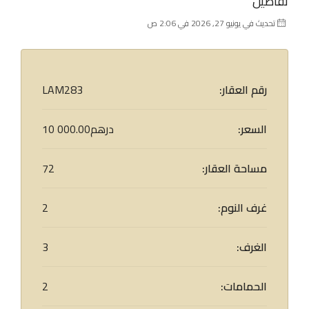
تفاصيل
تحديث في يونيو 27, 2026 في 2:06 ص
رقم العقار:
LAM283
السعر:
10 000.00درهم
مساحة العقار:
72
غرف النوم:
2
الغرف:
3
الحمامات:
2