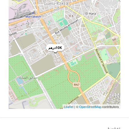
10Kدرهم
Leaflet
| ©
OpenStreetMap
contributors