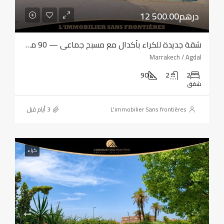
12 500.00درهم
شقة جديدة للكراء بأكدال مع مسبح جماعي — 90 متر مربع
Marrakech / Agdal
90
2
2
شقق
L'immobilier Sans frontières
كراء