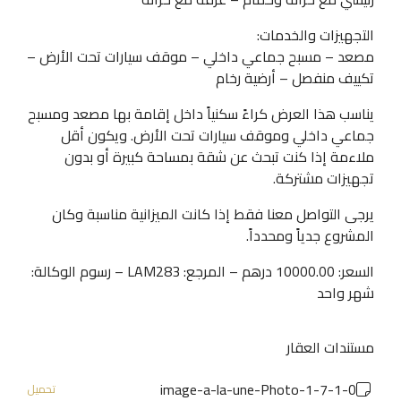
التجهيزات والخدمات:
مصعد – مسبح جماعي داخلي – موقف سيارات تحت الأرض –
تكييف منفصل – أرضية رخام
يناسب هذا العرض كراءً سكنياً داخل إقامة بها مصعد ومسبح
جماعي داخلي وموقف سيارات تحت الأرض. ويكون أقل
ملاءمة إذا كنت تبحث عن شقة بمساحة كبيرة أو بدون
تجهيزات مشتركة.
يرجى التواصل معنا فقط إذا كانت الميزانية مناسبة وكان
المشروع جدياً ومحدداً.
السعر: 10000.00 درهم – المرجع: LAM283 – رسوم الوكالة:
شهر واحد
مستندات العقار
0-image-a-la-une-Photo-1-7-1
تحميل