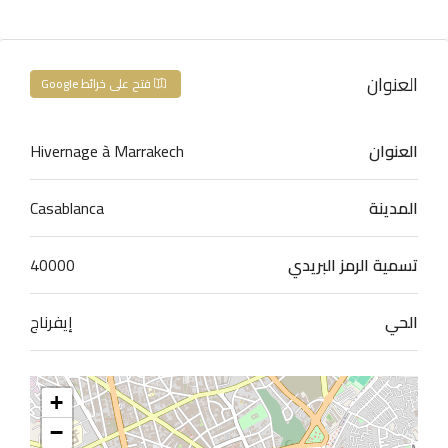
العنوان
فتح على خرائط Google
العنوان
Hivernage à Marrakech
المدينة
Casablanca
تسمية الرمز البريدي
40000
الحي
إيفرناج
+
−