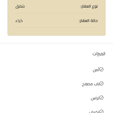
نوع العقار:
شقق
حالة العقار:
كراء
الميزات
أمن
باب مصفح
تراس
تكييف