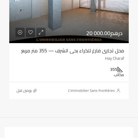
20 000.00درهم
محل تجاري فارغ للكراء بحي الشرف — 355 متر مربع
Hay Charaf
355
مكاتب
L'immobilier Sans frontières
‏يومين قبل