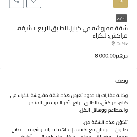
مكرى
شقة مفروشة في كيليز، الطابق الرابع + شرفة،
مراكش: للكراء
Guéliz
8 000.00درهم
وصف
وكالة عقارات بلا حدود تعرض هذه شقة مفروشة للكراء في
كيليز، مراكش، بالطابق الرابع. ذُكر القرب من المتاجر
والمطاعم ووسائل النقل.
تتكوّن هذه الشقة من:
صالون – غرفتان مع تكييف، إحداهما بخزانة وشرفة – مطبخ
مجهز – مغسلة – حمام – سخان ماء كهربائي – أرضية