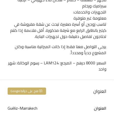
سيراميك ورخام
التجهيزات والخدمات:
معلومة غير متوفرة
تناسب زوجين أو أسرة صغيرة تبحث عن شقة مفروشة في
كيليز بالطابق الرابع مع شرفة مذكورة. أقل ملاءمة إذا كنتم
تحتاجون تفاصيل دقيقة حول تجهيزات البناية.
يرجى التواصل معنا فقط إذا كانت الميزانية مناسبة وكان
المشروع جدياً ومحدداً.
السعر: 8000 درهم – المرجع: LAM124 – رسوم الوكالة: شهر
واحد
العنوان
فتح على خرائط Google
العنوان
Guéliz-Marrakech