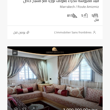
فيلا مفروشة للكراء بغولف نوريا مع مسبح خاص
Marrakech / Route Amizmiz
815
5
5
فلل
L'immobilier Sans frontières
‏يومين قبل
بيع
3 000 000.00درهم