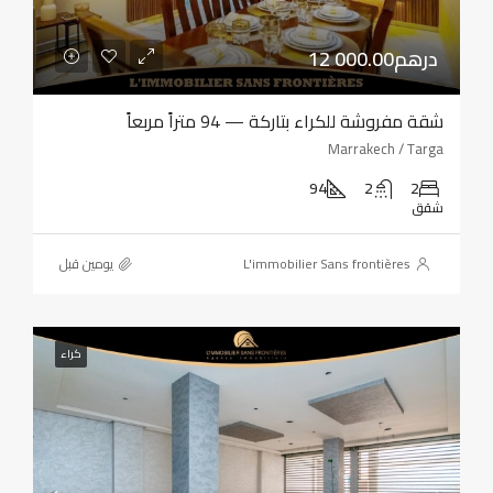
12 000.00درهم
شقة مفروشة للكراء بتاركة — 94 متراً مربعاً
Marrakech / Targa
94
2
2
شقق
L'immobilier Sans frontières
‏يومين قبل
كراء