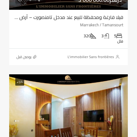
فيلا فارغة ومحفظة للبيع عند مدخل تامنصورت – أرض بمساحة 320 مترًا مربعًا – أربع واجهات
Marrakech / Tamansourt
320
3
5
فلل
L'immobilier Sans frontières
‏يومين قبل
كراء