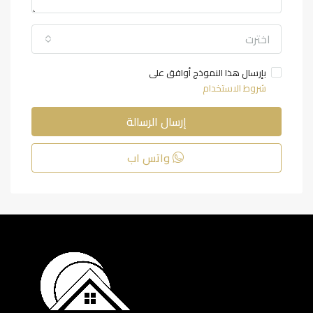
اخترت
بإرسال هذا النموذج أوافق على
شروط الاستخدام
إرسال الرسالة
واتس اب