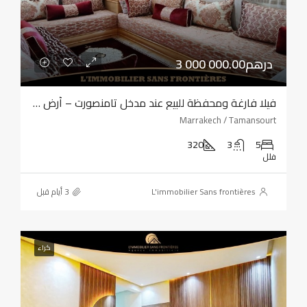
3 000 000.00درهم
فيلا فارغة ومحفظة للبيع عند مدخل تامنصورت – أرض بمساحة 320 مترًا مربعًا – أربع واجهات
Marrakech / Tamansourt
320
3
5
فلل
L'immobilier Sans frontières
كراء