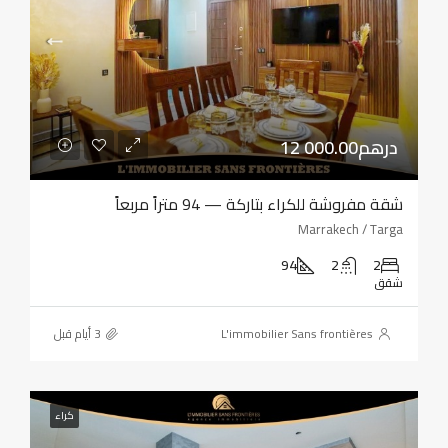
12 000.00درهم
شقة مفروشة للكراء بتاركة — 94 متراً مربعاً
Marrakech / Targa
94
2
2
شقق
L'immobilier Sans frontières
كراء