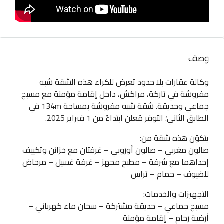
وصف
وكالة عقارات بلا حدود تعرض للكراء هذه الشقة شبه
مفروشة في تاركة، مراكش، داخل إقامة مؤمنة مع مسبح
جماعي وحديقة. شقة شبه مفروشة بمساحة 134m في
الطابق الثاني؛ التوفر مُعلن ابتداءً من 1 فبراير 2025.
يتكوّن هذه شقة من:
صالون مغربي – صالون أوروبي – غرفتان مع خزائن وتكييف
إحداهما مع شرفة – مطبخ مجهز – غرفة غسيل – مرحاض
للضيوف – حمام – تراس
التجهيزات والخدمات:
مسبح جماعي – حديقة مشتركة – سخان ماء كهربائي –
أرضية رخام – إقامة مؤمنة