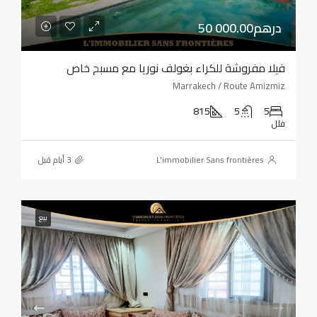
50 000.00درهم
فيلا مفروشة للكراء بغولف نوريا مع مسبح خاص
Marrakech / Route Amizmiz
815
5
5
فلل
L'immobilier Sans frontières
بيع