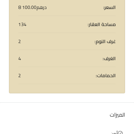
السعر:
8 100.00درهم
مساحة العقار:
134
غرف النوم:
2
الغرف:
4
الحمامات:
2
الميزات
أمن