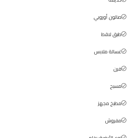
صالون أوروبي
طبق لاقط
غسالة ملابس
فرن
مسبح
مطبخ مجهز
مفروش
نوع الأرضية: رخام