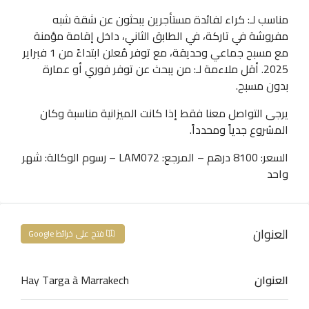
مناسب لـ: كراء لفائدة مستأجرين يبحثون عن شقة شبه
مفروشة في تاركة، في الطابق الثاني، داخل إقامة مؤمنة
مع مسبح جماعي وحديقة، مع توفر مُعلن ابتداءً من 1 فبراير
2025. أقل ملاءمة لـ: من يبحث عن توفر فوري أو عمارة
بدون مسبح.
يرجى التواصل معنا فقط إذا كانت الميزانية مناسبة وكان
المشروع جدياً ومحدداً.
السعر: 8100 درهم – المرجع: LAM072 – رسوم الوكالة: شهر
واحد
العنوان
فتح على خرائط Google
العنوان
Hay Targa à Marrakech