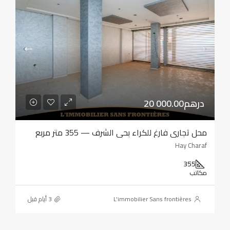
20 000.00درهم
محل تجاري فارغ للكراء بحي الشرف — 355 متر مربع
Hay Charaf
355
مكاتب
L'immobilier Sans frontières