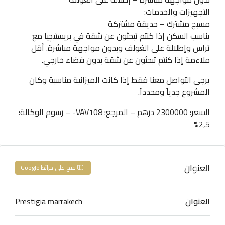
التجهيزات والخدمات:
مسبح مشترك – حديقة مشتركة
يناسب السكن إذا كنتم تبحثون عن شقة في بريستيچيا مع
تراس وإطلالة على الغولف وبدون مواجهة مباشرة. أقل
ملاءمة إذا كنتم تبحثون عن شقة بدون فضاء خارجي.
يرجى التواصل معنا فقط إذا كانت الميزانية مناسبة وكان
المشروع جدياً ومحدداً.
السعر: 2300000 درهم – المرجع: VAV108- – رسوم الوكالة:
2,5%
العنوان
فتح على خرائط Google
العنوان
Prestigia marrakech