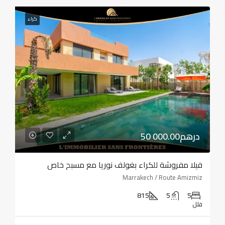
كراء
50 000.00درهم
فيلا مفروشة للكراء بغولف نوريا مع مسبح خاص
Marrakech / Route Amizmiz
815
5
5
فلل