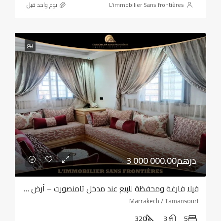
L'immobilier Sans frontières
‏يوم واحد قبل
بيع
3 000 000.00درهم
فيلا فارغة ومحفظة للبيع عند مدخل تامنصورت – أرض بمساحة 320 مترًا مربعًا – أربع واجهات
Marrakech / Tamansourt
320
3
5