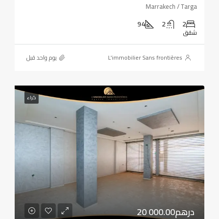
Marrakech / Targa
94
2
2
شقق
L'immobilier Sans frontières
‏يوم واحد قبل
كراء
20 000.00درهم