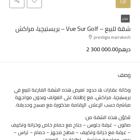
مباع
شقة للبيع – Vue Sur Golf – بريستيچيا، مراكش
prestigia marrakech
2 300 000.00درهم
وصف
وكالة عقارات بلا حدود تعرض هذه الشقة الفارغة للبيع في
بريستيچيا، مراكش، مع إطلالة على الغولف وبدون مواجهة
مباشرة حسب الإعلان. الإقامة مذكورة مع مسبح وحديقة.
تتكوّن هذه الشقة من:
صالون – غرفة جلوس – جناح مع حمام خاص وخزانة وتكييف
– غرفة مع خزانة وتكييف – مطبخ مجهز – حمام – تراس –
بدون مواجهة مباشرة – إطلالة على الغولف