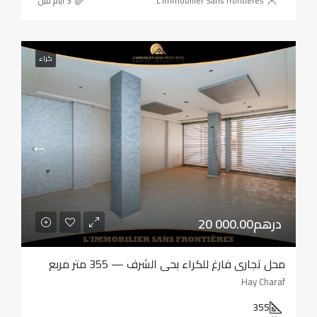
L'immobilier Sans frontières
كراء
20 000.00درهم
محل تجاري فارغ للكراء بحي الشرف — 355 متر مربع
Hay Charaf
355