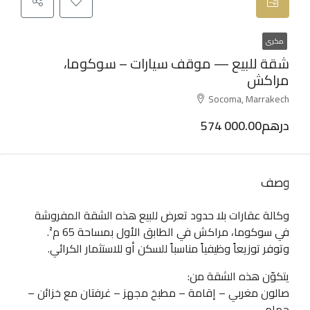
مكرى
شقة للبيع — موقف سيارات – سوكوما،
مراكش
Socoma, Marrakech
574 000.00درهم
وصف
وكالة عقارات بلا حدود تعرض للبيع هذه الشقة المفروشة
في سوكوما، مراكش في الطابق الأول بمساحة 65 م².
وتوفر توزيعاً وظيفياً مناسباً للسكن أو للاستثمار الكرائي.
يتكوّن هذه الشقة من:
صالون مغربي – إقامة – مطبخ مجهز – غرفتان مع خزائن –
حمام