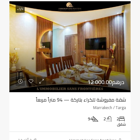
كراء
12 000.00درهم
شقة مفروشة للكراء بتاركة — 94 متراً مربعاً
Marrakech / Targa
94
2
2
شقق