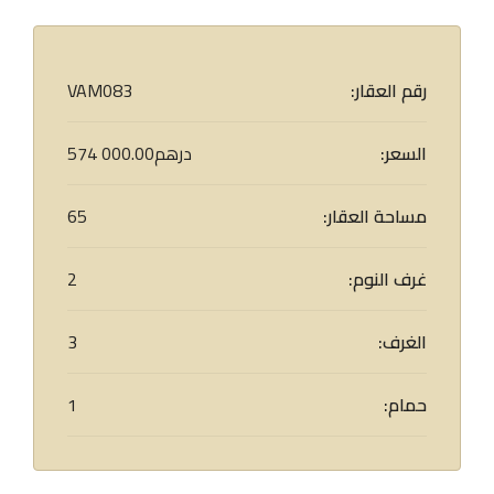
رقم العقار:
VAM083
السعر:
574 000.00درهم
مساحة العقار:
65
غرف النوم:
2
الغرف:
3
حمام:
1