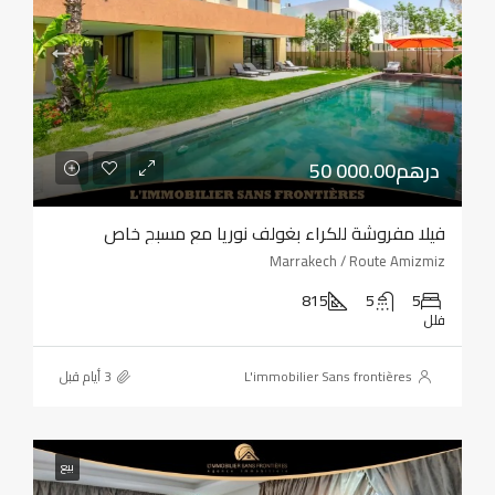
50 000.00درهم
فيلا مفروشة للكراء بغولف نوريا مع مسبح خاص
Marrakech / Route Amizmiz
815
5
5
فلل
L'immobilier Sans frontières
بيع