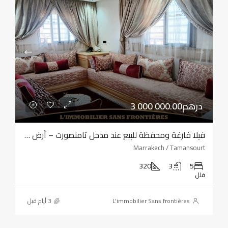
3 000 000.00درهم
فيلا فارغة ومحفظة للبيع عند مدخل تامنصورت – أرض بمساحة 320 مترًا مربعًا – أربع واجهات
Marrakech / Tamansourt
320
3
5
فلل
L'immobilier Sans frontières