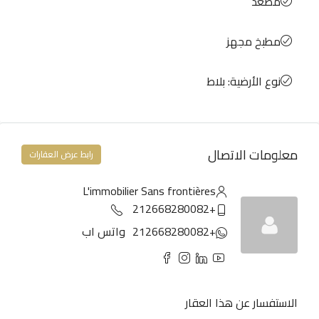
مصعد
مطبخ مجهز
نوع الأرضية: بلاط
معلومات الاتصال
رابط عرض العقارات
L'immobilier Sans frontières
+212668280082
+212668280082
واتس اب
الاستفسار عن هذا العقار