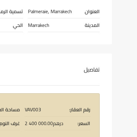
العنوان
Palmeraie, Marrakech
تسمية الرمز
المدينة
Marrakech
الحي
تفاصيل
رقم العقار:
VAV003
مساحة الع
السعر:
2 400 000.00درهم
غرف النوم: