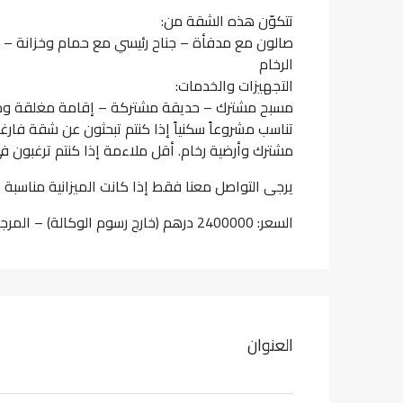
تتكوّن هذه الشقة من:
صالون مع مدفأة – جناح رئيسي مع حمام وخزانة – 
الرخام
التجهيزات والخدمات:
مسبح مشترك – حديقة مشتركة – إقامة مغلقة و
مشترك وأرضية رخام. أقل ملاءمة إذا كنتم ترغبون
يرجى التواصل معنا فقط إذا كانت الميزانية مناسبة و
السعر: 2400000 درهم (خارج رسوم الوكالة) – المرجع: VAV003 – رسوم الوكالة: 2,5%
العنوان