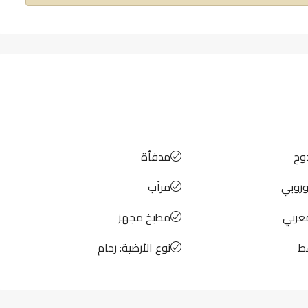
وج
مدفأة
وروبي
مرآب
غربي
مطبخ مجهز
ط
نوع الأرضية: رخام