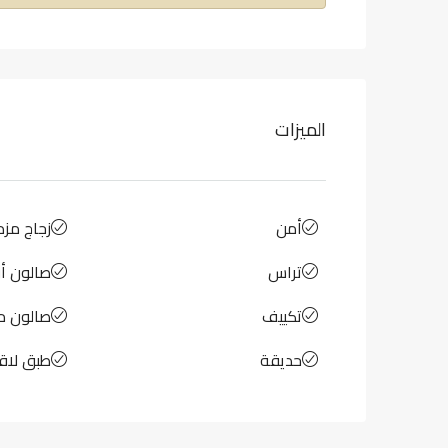
الميزات
أمن
زجاج مزد
تراس
صالون أ
تكييف
صالون م
حديقة
طبق لاق