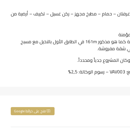
غرفتان – حمام – مطبخ مجهز – ركن غسيل – تكييف – أرضية من
مؤمنة
تناسب مشروعاً سكنياً إذا كنتم تبحثون عن شقة فارغة كما هو مذكور 161m في الطابق الأول بالنخيل مع مسبح
 في شقة مفروشة.
كان المشروع جدياً ومحدداً.
فتح على خرائط Google