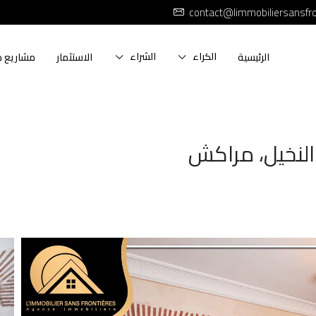
contact@limmobiliersansfr
الكراء
الشراء
الرئيسية
الاستثمار
مشاريع ج
لنخيل، مراكش