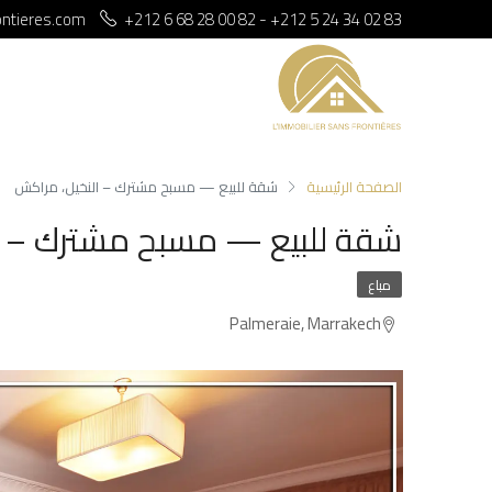
ontieres.com
+212 6 68 28 00 82 - +212 5 24 34 02 83
الصفحة الرئيسية
شقة للبيع — مسبح مشترك – النخيل، مراكش
شقة للبيع — مسبح مشترك – ا
مباع
Palmeraie, Marrakech