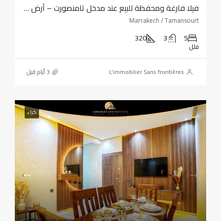
فيلا فارغة ومحفظة للبيع عند مدخل تامنصورت – أرض بمساحة 320 مترًا مربعًا – أربع واجهات
Marrakech / Tamansourt
320
3
5
فلل
L'immobilier Sans frontières
كراء