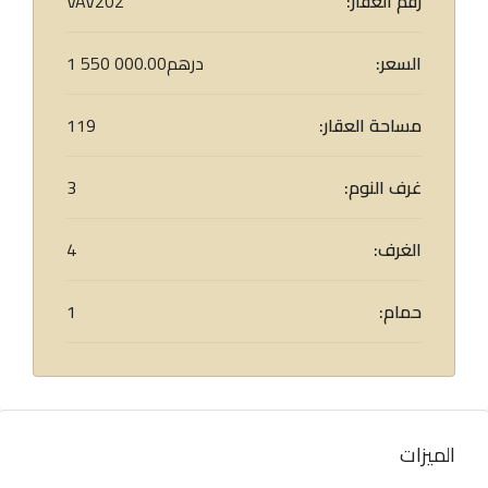
رقم العقار:
VAV202
السعر:
1 550 000.00درهم
مساحة العقار:
119
غرف النوم:
3
الغرف:
4
حمام:
1
الميزات