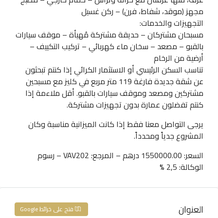
مجهز (موقد، شفاط، فرن) – ركن غسيل
التجهيزات والخدمات:
مسبحان مشتركان – حديقة مشتركة مُهيأة – موقف سيارات
بالقبو – مصعد – سخان ماء كهربائي – تركيب التكييف –
أرضية من الرخام
تناسب السكن الرئيسي أو الاستثمار الكرائي إذا كنتم تبحثون
عن شقة جديدة فارغة 119 متر مربع في كليز مع مسبحين
مشتركين ومصعد وموقف سيارات بالقبو. أقل ملاءمة إذا
كنتم تفضلون عمارة بدون تجهيزات مشتركة.
يرجى التواصل معنا فقط إذا كانت الميزانية مناسبة وكان
المشروع جدياً ومحدداً.
السعر: 1550000.00 درهم – المرجع: VAV202 – رسوم
الوكالة: 2,5 %
العنوان
فتح على خرائط Google