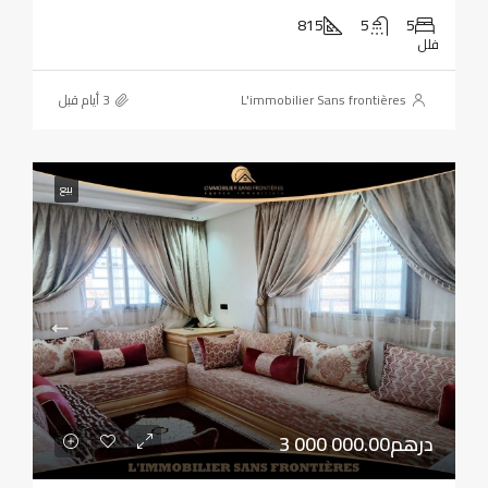
815
5
5
فلل
L'immobilier Sans frontières
بيع
3 000 000.00درهم