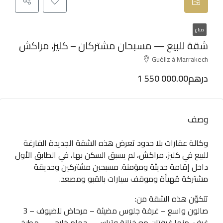
مباع
شقة للبيع — مسبحان مشتركان – كليز، مراكش
Guéliz à Marrakech
1 550 000.00درهم
وصف
وكالة عقارات بلا حدود تعرض هذه الشقة الجديدة الفارغة
للبيع في كليز، مراكش، لم يسبق السكن بها، في الطابق الأول
داخل إقامة حديثة ومؤمنة. مسبحين مشتركين وحديقة
مشتركة مُهيأة وموقف سيارات بالقبو ومصعد.
تتكوّن هذه الشقة من:
صالون واسع – غرفة جلوس مضيئة – مرحاض للضيوف – 3
غرف، منها غرفتان مع خزانة وتراس – حمام خارجي – مطبخ