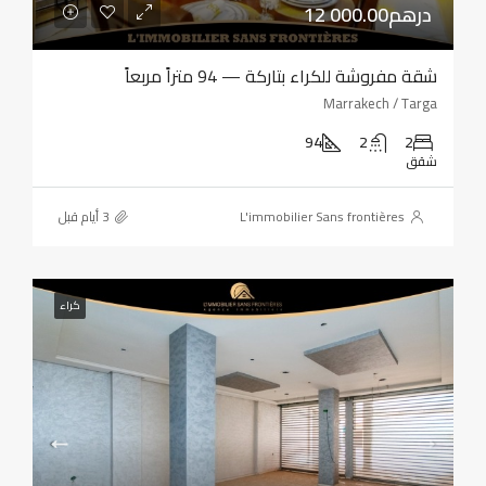
12 000.00درهم
شقة مفروشة للكراء بتاركة — 94 متراً مربعاً
Marrakech / Targa
94
2
2
شقق
L'immobilier Sans frontières
كراء