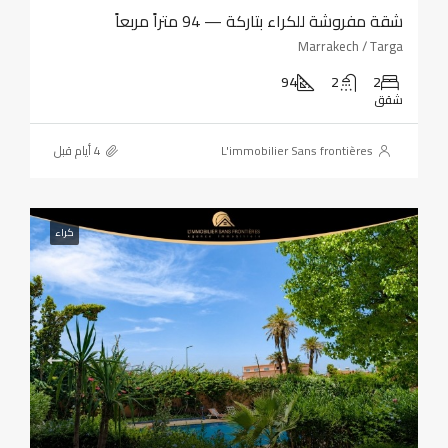
شقة مفروشة للكراء بتاركة — 94 متراً مربعاً
Marrakech / Targa
94
2
2
شقق
L'immobilier Sans frontières
كراء