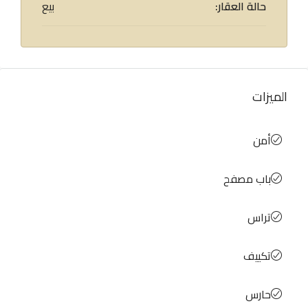
حالة العقار:
بيع
الميزات
أمن
باب مصفح
تراس
تكييف
حارس