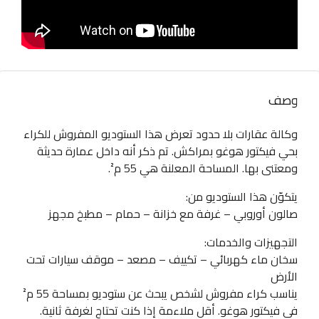
وصف
وكالة عقارات بلا حدود تعرض هذا الستوديو المفروش للكراء
بحي فيكتور هوغو بمراكش. تم ذكر أنه داخل عمارة حديثة
ومعتنى بها. المساحة المعلنة هي 55 م².
يتكوّن هذا الستوديو من:
صالون أوروبي – غرفة مع خزانة – حمام – مطبخ مجهز
التجهيزات والخدمات:
سخان ماء كهربائي – تكييف – مصعد – موقف سيارات تحت
الأرض
يناسب كراء مفروش لشخص يبحث عن ستوديو بمساحة 55 م²
في فيكتور هوغو. أقل ملاءمة إذا كنت تحتاج لغرفة ثانية.