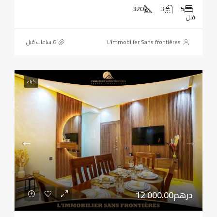
320
3
5
فلل
L'immobilier Sans frontières
كراء
12 000.00درهم