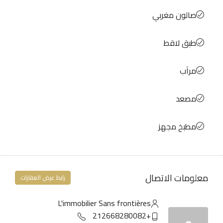
صالون مغربي
طبق لاقط
مرآب
مصعد
مطبخ مجهز
معلومات الاتصال
رابط عرض العقارات
L'immobilier Sans frontières
+212668280082