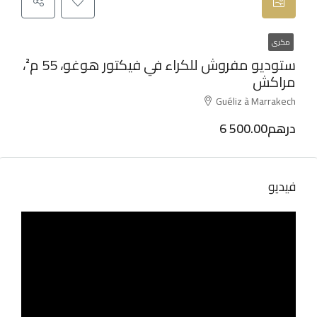
مكرى
ستوديو مفروش للكراء في فيكتور هوغو، 55 م²،
مراكش
Guéliz à Marrakech
6 500.00درهم
فيديو