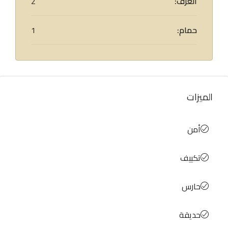
الغرف:
2
حمام:
1
الميزات
أمن
تكييف
حارس
حديقة