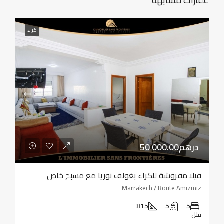
عقارات مشابهة
كراء
50 000.00درهم
فيلا مفروشة للكراء بغولف نوريا مع مسبح خاص
Marrakech / Route Amizmiz
815
5
5
فلل