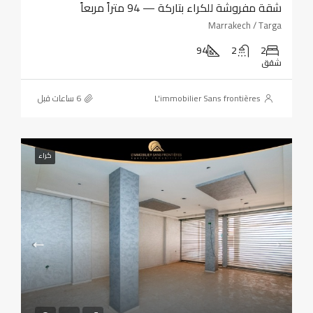
شقة مفروشة للكراء بتاركة — 94 متراً مربعاً
Marrakech / Targa
94
2
2
شقق
L'immobilier Sans frontières
كراء