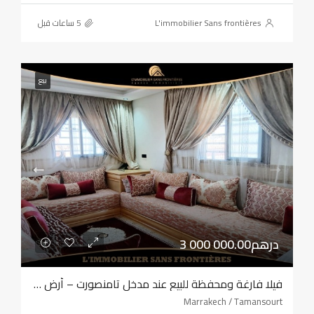
L'immobilier Sans frontières
بيع
3 000 000.00درهم
فيلا فارغة ومحفظة للبيع عند مدخل تامنصورت – أرض بمساحة 320 مترًا مربعًا – أربع واجهات
Marrakech / Tamansourt