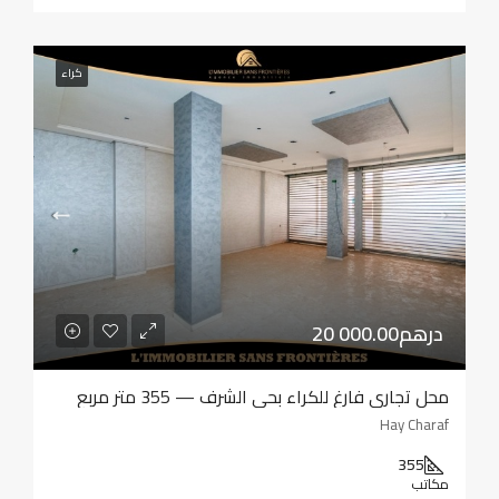
كراء
20 000.00درهم
محل تجاري فارغ للكراء بحي الشرف — 355 متر مربع
Hay Charaf
355
مكاتب