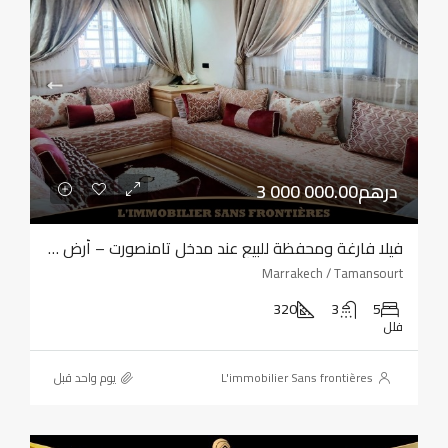
3 000 000.00درهم
فيلا فارغة ومحفظة للبيع عند مدخل تامنصورت – أرض بمساحة 320 مترًا مربعًا – أربع واجهات
Marrakech / Tamansourt
320
3
5
فلل
L'immobilier Sans frontières
‏يوم واحد قبل