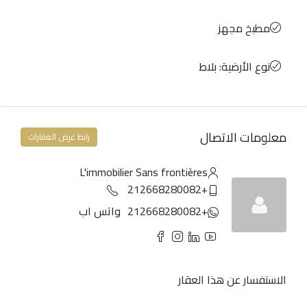
مطبخ مجهز
نوع الأرضية: بلاط
معلومات الاتصال
رابط عرض العقارات
L'immobilier Sans frontières
+212668280082
+212668280082
واتس اب
الاستفسار عن هذا العقار