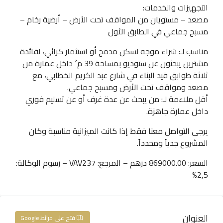
التجهيزات والخدمات:
مصعد – مستويان من المواقف تحت الأرض – أرضية رخام –
مسبح جماعي في الطابق الأول
مناسب لـ: شراء موجه لسكن مدمج أو استثمار كرائي، لفائدة
مشترين يبحثون عن ستوديو بمساحة 39 م² داخل عمارة من
ثلاثة طوابق قيد البناء في شارع عبد الكريم الخطابي، مع
مصعد ومواقف تحت الأرض ومسبح جماعي.
أقل ملاءمة لـ: من يبحث عن عدة غرف أو عن تسليم فوري
داخل عمارة جاهزة.
يرجى التواصل معنا فقط إذا كانت الميزانية مناسبة وكان
المشروع جدياً ومحدداً.
السعر: 869000.00 درهم – المرجع: VAV237 – رسوم الوكالة:
2,5%
العنوان
فتح على خرائط Google