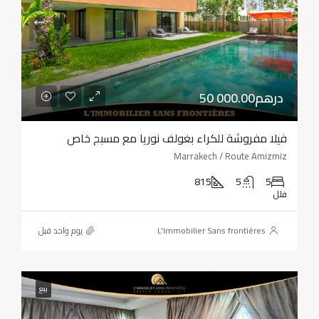
50 000.00درهم
فيلا مفروشة للكراء بغولف نوريا مع مسبح خاص
Marrakech / Route Amizmiz
815
5
5
فلل
L'immobilier Sans frontières
‏يوم واحد قبل
بيع