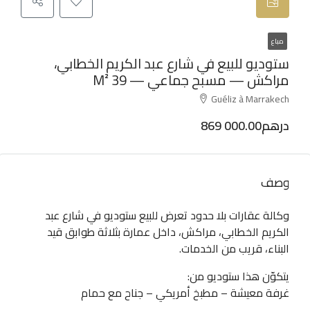
مباع
ستوديو للبيع في شارع عبد الكريم الخطابي،
مراكش — مسبح جماعي — 39 M²
Guéliz à Marrakech
869 000.00درهم
وصف
وكالة عقارات بلا حدود تعرض للبيع ستوديو في شارع عبد
الكريم الخطابي، مراكش، داخل عمارة بثلاثة طوابق قيد
البناء، قريب من الخدمات.
يتكوّن هذا ستوديو من:
غرفة معيشة – مطبخ أمريكي – جناح مع حمام