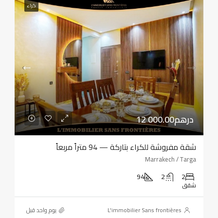
كراء
12 000.00درهم
شقة مفروشة للكراء بتاركة — 94 متراً مربعاً
Marrakech / Targa
94
2
2
شقق
L'immobilier Sans frontières
‏يوم واحد قبل