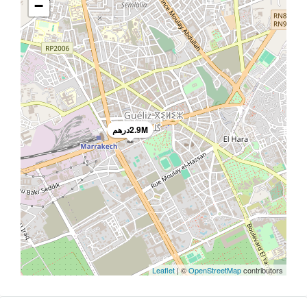
−
2.9Mدرهم
Leaflet
| ©
OpenStreetMap
contributors