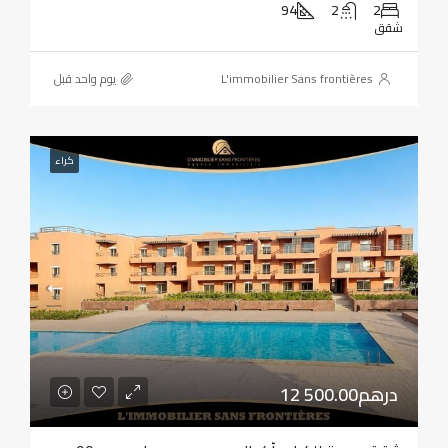
94
2
2
شقق
L'immobilier Sans frontières
‏يوم واحد قبل
كراء
12 500.00درهم