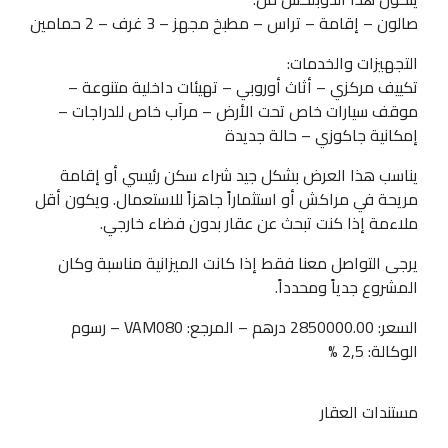
صالون – إقامة – تراس – مطبخ مجهز – 3 غرف – 2 حمامين
التجهيزات والخدمات:
تكييف مركزي – أثاث أوروبي – تهيئات داخلية متنوعة –
موقف سيارات خاص تحت الأرض – مرآب خاص للدراجات –
إمكانية جاكوزي – حالة جديدة
يناسب هذا العرض بشكل جيد شراء سكن رئيسي أو إقامة
مريحة في مراكش أو استثماراً جاهزاً للاستعمال. ويكون أقل
ملاءمة إذا كنت تبحث عن عقار بدون فضاء خارجي.
يرجى التواصل معنا فقط إذا كانت الميزانية مناسبة وكان
المشروع جدياً ومحدداً.
السعر: 2850000.00 درهم – المرجع: VAM080 – رسوم
الوكالة: 2,5 %
مستندات العقار