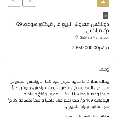
بيع
دوبلكس مفروش للبيع في فيكتور هوغو، 169
م²، مراكش
Guéliz à Marrakech
2 850 000.00درهم
وصف
وكالة عقارات بلا حدود تعرض للبيع هذا الدوبلكس المفروش
في الحي المطلوب في فيكتور هوغو بمراكش، ويوفر إطاراً
مريحاً وعصرياً وجاهزاً للسكن الفوري. وتبلغ مساحته
الإجمالية 169 م²، كما يضم فناءً داخلياً واسعاً بمساحة 39 م²
مع إمكانية تهيئة جاكوزي.
يتكوّن هذا الدوبلكس من: