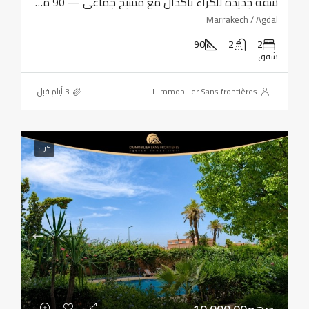
شقة جديدة للكراء بأكدال مع مسبح جماعي — 90 متر مربع
Marrakech / Agdal
90
2
2
شقق
L'immobilier Sans frontières
كراء