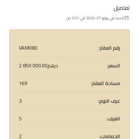
تفاصيل
تحديث في يونيو 27, 2026 في 3:07 ص
رقم العقار:
VAM080
السعر:
2 850 000.00درهم
مساحة العقار:
169
غرف النوم:
3
الغرف:
5
الحمامات:
2