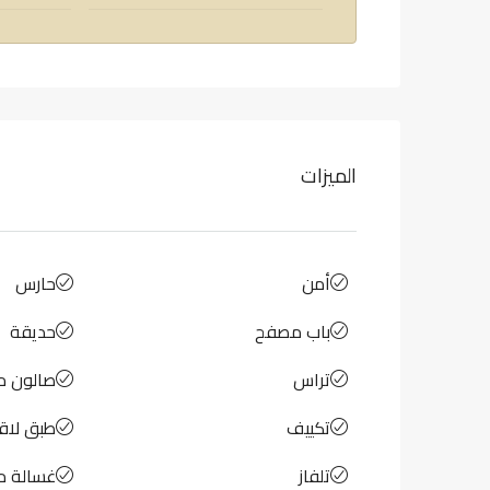
الميزات
أمن
حارس
باب مصفح
حديقة
تراس
صالون م
تكييف
طبق لاق
تلفاز
غسالة م