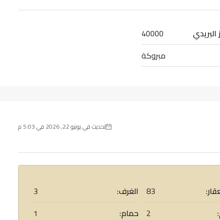
 البريدي
40000
مبروكة
تحديث في يونيو 22, 2026 في 5:03 م
قار:
83
الغرف:
3
2
حمام:
1