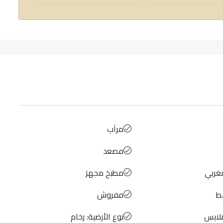
مرآب
مصعد
غربي
مطبخ مجهز
ط
مفروش
لابس
نوع الأرضية: رخام