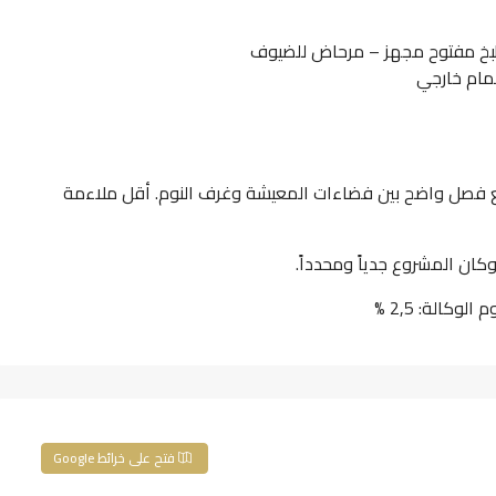
طبخ مفتوح مجهز – مرحاض للضيوف
حمام خارجي
فصل واضح بين فضاءات المعيشة وغرف النوم. أقل ملاءمة
كان المشروع جدياً ومحدداً.
فتح على خرائط Google