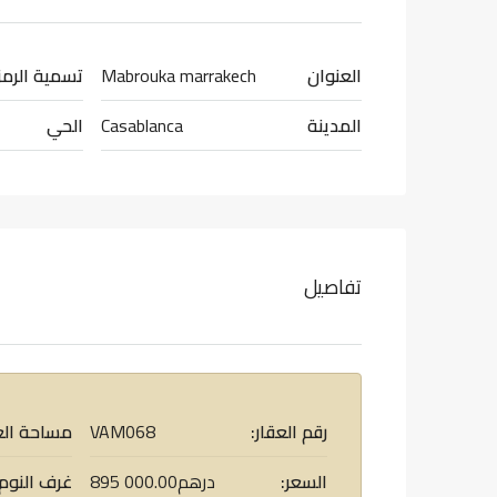
العنوان
Mabrouka marrakech
تسمية الرمز
المدينة
Casablanca
الحي
تفاصيل
رقم العقار:
VAM068
مساحة الع
السعر:
895 000.00درهم
غرف النوم: