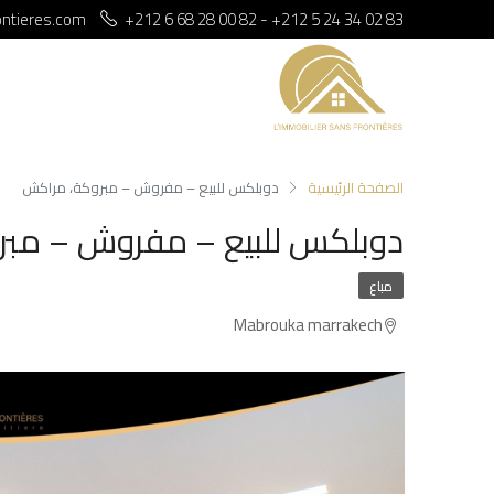
ontieres.com
+212 6 68 28 00 82 - +212 5 24 34 02 83
الصفحة الرئيسية
دوبلكس للبيع – مفروش – مبروكة، مراكش
دوبلكس للبيع – مفروش – مبر
مباع
Mabrouka marrakech