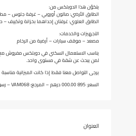
يتكوّن هذا الدوبلكس من:
الطابق الأرضي: صالون أوروبي – غرفة جلوس – م
الطابق العلوي: غرفتان إحداهما بخزانة وتكييف – 
التجهيزات والخدمات:
مصعد – موقف سيارات – أرضية من الرخام
يناسب الاستعمال السكني في دوبلكس مفروش مع 
لمن يبحث عن شقة في مستوى واحد.
يرجى التواصل معنا فقط إذا كانت الميزانية مناسبة و
السعر: 895 000.00 درهم – المرجع: VAM068 – رسوم الوكالة: 2,5 %
العنوان