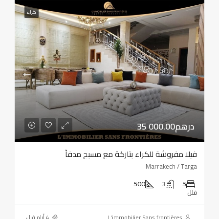
كراء
35 000.00درهم
فيلا مفروشة للكراء بتاركة مع مسبح مدفأ
Marrakech / Targa
500
3
5
فلل
L'immobilier Sans frontières