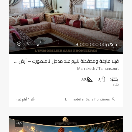
3 000 000.00درهم
فيلا فارغة ومحفظة للبيع عند مدخل تامنصورت – أرض بمساحة 320 مترًا مربعًا – أربع واجهات
Marrakech / Tamansourt
320
3
5
فلل
L'immobilier Sans frontières
كراء