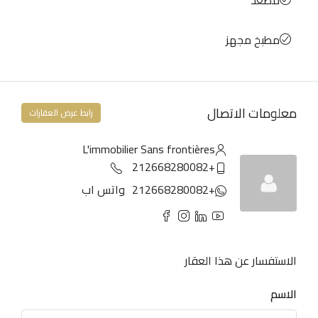
مصعد
مطبخ مجهز
معلومات الاتصال
رابط عرض العقارات
L'immobilier Sans frontières
+212668280082
+212668280082
واتس اب
الاستفسار عن هذا العقار
الاسم