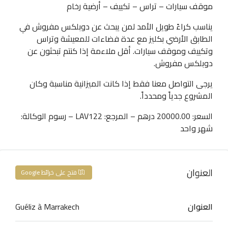
موقف سيارات – تراس – تكييف – أرضية رخام
يناسب كراءً طويل الأمد لمن يبحث عن دوبلكس مفروش في
الطابق الأرضي بكليز مع عدة فضاءات للمعيشة وتراس
وتكييف وموقف سيارات. أقل ملاءمة إذا كنتم تبحثون عن
دوبلكس مفروش.
يرجى التواصل معنا فقط إذا كانت الميزانية مناسبة وكان
المشروع جدياً ومحدداً.
السعر: 20000.00 درهم – المرجع: LAV122 – رسوم الوكالة:
شهر واحد
العنوان
فتح على خرائط Google
العنوان
Guéliz à Marrakech