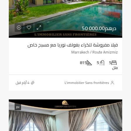
50 000.00درهم
فيلا مفروشة للكراء بغولف نوريا مع مسبح خاص
Marrakech / Route Amizmiz
815
5
5
فلل
L'immobilier Sans frontières
بيع