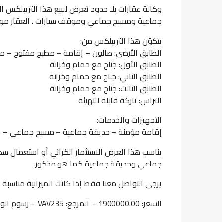
جماعية ومسبح جماعي وموقف سيارات . العقار موزع على 3 مستويات مع ذكر تراس تاركة قاب
يتكوّن هذا التريبلكس من:
الطابق الأرضي: صالون – إقامة – مطبخ مفتوح – 
الطابق الأول: جناح مع حمام وخزانة
الطابق الثاني: جناح مع حمام وخزانة
الطابق الثالث: جناح مع حمام وخزانة
التراس: تاركة قابلة للتهيئة
التجهيزات والخدمات:
إقامة مؤمنة – حديقة جماعية – مسبح جماعي – 
جماعي وحديقة جماعية كما هو مذكور.
يرجى التواصل معنا فقط إذا كانت الميزانية مناسبة و
السعر: 1900000.00 – المرجع: VAV235 – رسوم الوكالة: 2,5 %