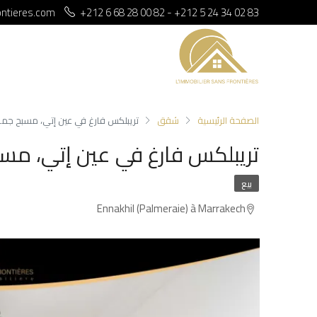
ontieres.com
+212 6 68 28 00 82 - +212 5 24 34 02 83
الصفحة الرئيسية
شقق
تريبلكس فارغ في عين إتي، مسبح جماعي + 49 م²، مراك
تريبلكس فارغ في عين إتي، مسبح جماعي + 49
بيع
Ennakhil (Palmeraie) à Marrakech