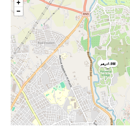
+
−
1.9Mدرهم