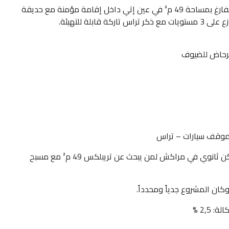
وكالة عقارات بلا حدود تعرض للبيع هذا التريبلكس الفارغ بمساحة 49 م² في عين إتي داخل إقامة مؤمنة مع حديقة
لة للتهيئة.
مرحاض للضيوف
موقف سيارات – تراس
يناسب هذا العرض الاستثمار الكرائي أو استعمال سكن ثانوي في مراكش لمن يبحث عن تريبلكس 49 م² مع مسبح
كان المشروع جدياً ومحدداً.