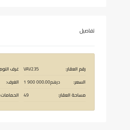
تفاصيل
رقم العقار:
VAV235
غرف النوم:
السعر:
1 900 000.00درهم
الغرف:
مساحة العقار:
49
الحمامات: