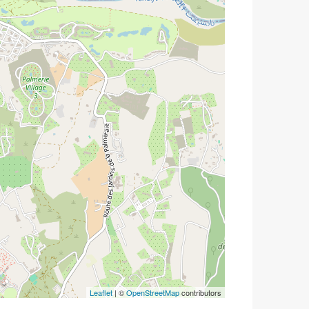
Leaflet
| ©
OpenStreetMap
contributors