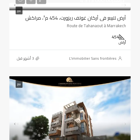
4 313 000.00درهم
بيع
أرض للبيع في أركان غولف ريزورت، 454 م²، مراكش
Route de Tahanaout à Marrakech
454
أراض
L'immobilier Sans frontières
بيع