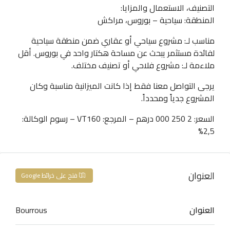
التصنيف، الاستعمال والمزايا:
المنطقة: سياحية – بوروس، مراكش
مناسب لـ: مشروع سياحي أو عقاري ضمن منطقة سياحية
لفائدة مستثمر يبحث عن مساحة هكتار واحد في بوروس. أقل
ملاءمة لـ: مشروع فلاحي أو تصنيف مختلف.
يرجى التواصل معنا فقط إذا كانت الميزانية مناسبة وكان
المشروع جدياً ومحدداً.
السعر: 2 250 000 درهم – المرجع: VT160 – رسوم الوكالة:
2,5%
العنوان
فتح على خرائط Google
العنوان
Bourrous