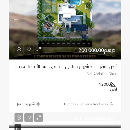
1 200 000.00درهم
أرض للبيع — مشروع سياحي – سيدي عبد الله غيات، مراكش
Sidi Abdallah Ghiat
12000
أراض
L'immobilier Sans frontières
‏شهر واحد قبل
4 313 000.00درهم
بيع