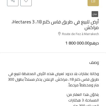
مباع
أرض للبيع في طريق فاس كلم 18، 3 Hectares،
مراكش
Route de Fez à Marrakech
1 800 000.00درهم
وصف
وكالة عقارات بلا حدود تعرض هذه الأرض المحفظة للبيع في
طريق فاس كلم 18، مراكش. الإعلان يذكر مسلكاً بطول 300
متر ومخططاً مرخصاً.
يتكوّن هذا العقار من:
المساحة: 3 هكتارات
المسلك: 300 متر