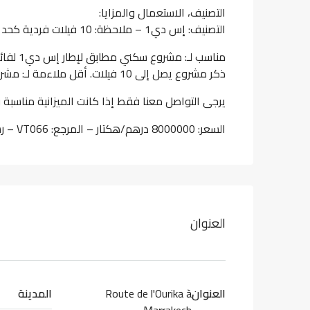
التصنيف، الاستعمال والمزايا:
التصنيف: إس دي1 – ملاحظة: 10 فيلات فردية كحد أقصى
ذكر مشروع يصل إلى 10 فيلات. أقل ملاءمة لـ: مشروع يتطلب تصنيفاً مختلفاً.
يرجى التواصل معنا فقط إذا كانت الميزانية مناسبة و
السعر: 8000000 درهم/هكتار – المرجع: VT066 – رسوم الوكالة: 2,5%
العنوان
العنوان
Route de l'Ourika à
المدينة