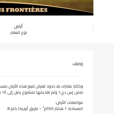
أراض
نوع العقار
وصف
ضمن إس دي1 وتم تقديمها لمشروع يصل إلى 10 فيلات، مع ملاحظة تشير إلى 10 فيلات فردية كحد أقصى.
مواصفات الأرض:
المساحة: 1 هكتار 550م² – طريق أوريكا كلم 8