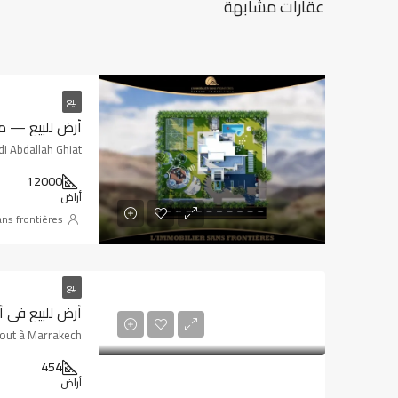
عقارات مشابهة
بيع
di Abdallah Ghiat
12000
أراض
ans frontières
بيع
أرض للبيع في أركان 
out à Marrakech
454
أراض