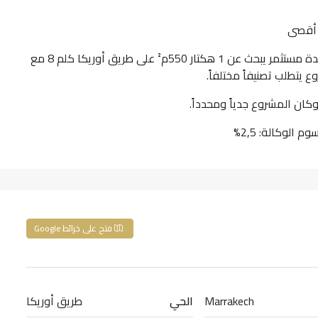
مناسب لـ: مشروع سكني مطابق لإطار إس دي1 لفائدة مستثمر يبحث عن 1 هكتار 550م² على طريق أوريكا كلم 8 مع
كان المشروع جدياً ومحدداً.
فتح على خرائط Google
Marrakech
الحي
طريق أوريكا