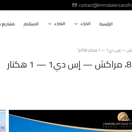
contact@limmobiliersansfr
الكراء
الشراء
الرئيسية
الاستثمار
مشاريع ج
أرض للبيع في طريق أوريكا كلم 8، مراكش — إس دي1 — 1 هكتار