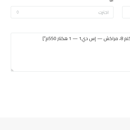
اخترت