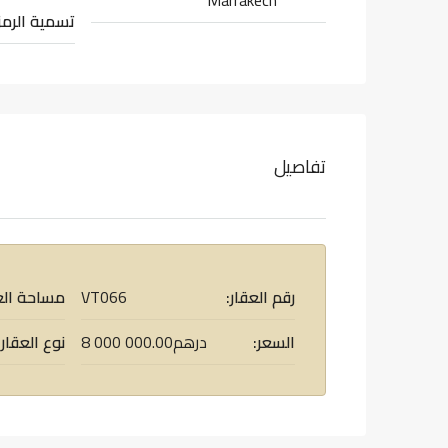
Marrakech
تسمية الرمز
تفاصيل
رقم العقار:
VT066
مساحة الع
السعر:
8 000 000.00درهم
نوع العقار: