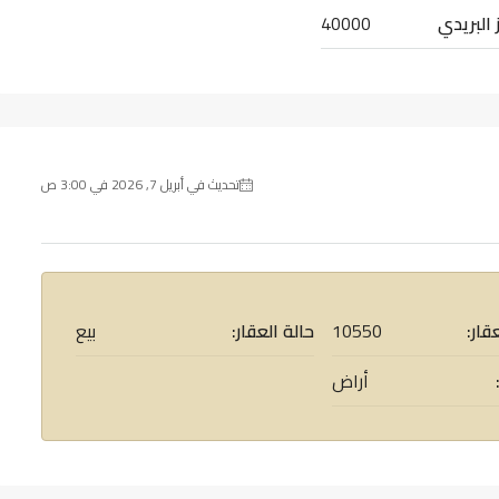
 البريدي
40000
تحديث في أبريل 7, 2026 في 3:00 ص
قار:
10550
حالة العقار:
بيع
أراض