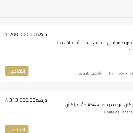
1 200 000.00درهم
أرض للبيع — مشروع سياحي – سيدي عبد الله غيات، مراكش
Si
التفاصيل
L'immobilier S
‏شهر واحد قبل
4 313 000.00درهم
غولف ريزورت، 454 م²، مراكش
Route de Tahana
التفاصيل