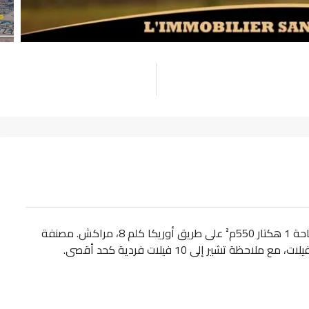
وكالة عقارات بلا حدود تعرض للبيع هذه الأرض بمساحة 1 هكتار 550م² على طريق أوريكا كلم 8، مراكش. مصنفة