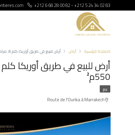
ontieres.com
+212 6 68 28 00 82 - +212 5 24 34 02 83
الصفحة الرئيسية
أراض
أرض للبيع في طريق أوريكا كلم 8، مراكش — إس دي1 — 1 هكتار 550م²
550م²
بيع
Route de l'Ourika à Marrakech