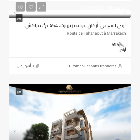
4 313 000.00درهم
بيع
أرض للبيع في أركان غولف ريزورت، 454 م²، مراكش
Route de Tahanaout à Marrakech
454
أراض
L'immobilier Sans frontières
بيع