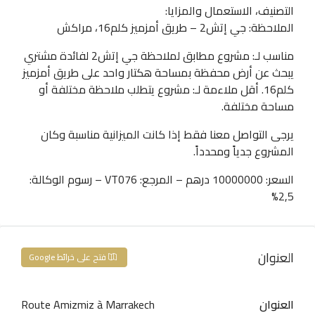
التصنيف، الاستعمال والمزايا:
الملاحظة: جي إتش2 – طريق أمزميز كلم16، مراكش
مناسب لـ: مشروع مطابق لملاحظة جي إتش2 لفائدة مشتري
يبحث عن أرض محفظة بمساحة هكتار واحد على طريق أمزميز
كلم16. أقل ملاءمة لـ: مشروع يتطلب ملاحظة مختلفة أو
مساحة مختلفة.
يرجى التواصل معنا فقط إذا كانت الميزانية مناسبة وكان
المشروع جدياً ومحدداً.
السعر: 10000000 درهم – المرجع: VT076 – رسوم الوكالة:
2,5%
العنوان
فتح على خرائط Google
العنوان
Route Amizmiz à Marrakech