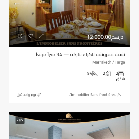
12 000.00درهم
شقة مفروشة للكراء بتاركة — 94 متراً مربعاً
Marrakech / Targa
94
2
2
شقق
L'immobilier Sans frontières
‏يوم واحد قبل
كراء