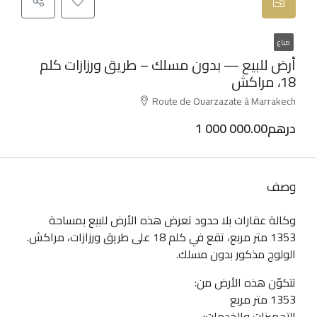
مباع
أرض للبيع — بدون مسلك – طريق ورزازات كلم
18، مراكش
Route de Ouarzazate à Marrakech
1 000 000.00درهم
وصف
وكالة عقارات بلا حدود تعرض هذه الأرض للبيع بمساحة
1353 متر مربع، تقع في كلم 18 على طريق ورزازات، مراكش.
الولوج مذكور بدون مسلك.
تتكوّن هذه الأرض من:
1353 متر مربع
التجهيزات والخدمات: