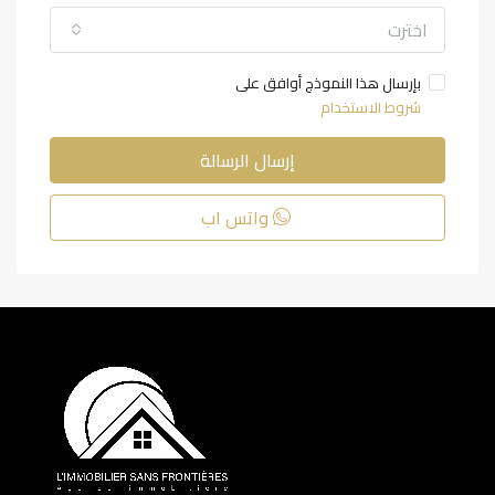
اخترت
بإرسال هذا النموذج أوافق على
شروط الاستخدام
إرسال الرسالة
واتس اب