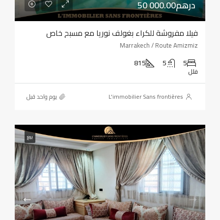
50 000.00درهم
فيلا مفروشة للكراء بغولف نوريا مع مسبح خاص
Marrakech / Route Amizmiz
815
5
5
فلل
L'immobilier Sans frontières
‏يوم واحد قبل
بيع