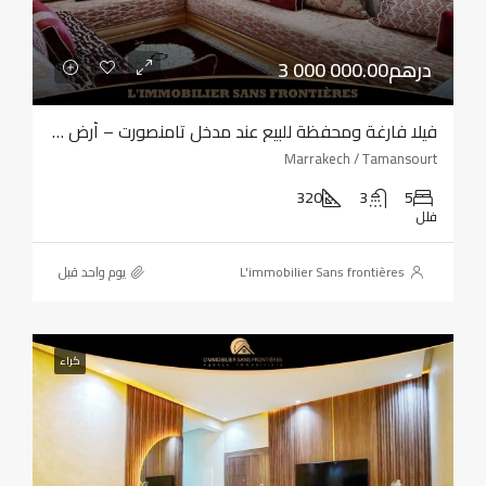
3 000 000.00درهم
فيلا فارغة ومحفظة للبيع عند مدخل تامنصورت – أرض بمساحة 320 مترًا مربعًا – أربع واجهات
Marrakech / Tamansourt
320
3
5
فلل
L'immobilier Sans frontières
‏يوم واحد قبل
كراء