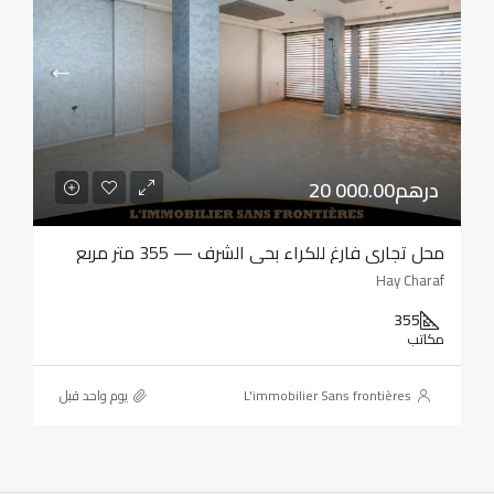
20 000.00درهم
محل تجاري فارغ للكراء بحي الشرف — 355 متر مربع
Hay Charaf
355
مكاتب
L'immobilier Sans frontières
‏يوم واحد قبل