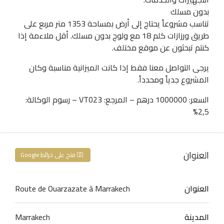
بدون مسلك
تناسب مشروعاً يحتاج إلى أرض بمساحة 1353 متر مربع على
طريق ورزازات كلم 18 مع ولوج بدون مسلك. أقل ملاءمة إذا
كنتم تبحثون عن موقع مختلف.
يرجى التواصل معنا فقط إذا كانت الميزانية مناسبة وكان
المشروع جدياً ومحدداً.
السعر: 1000000 درهم – المرجع: VT023 – رسوم الوكالة:
2,5%
العنوان
فتح على خرائط Google
العنوان
Route de Ouarzazate à Marrakech
المدينة
Marrakech