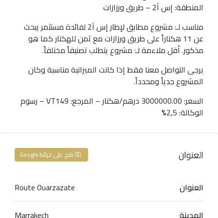
المنطقة: إس آ2 – طريق ورزازات
مناسب لـ: مشروع مطابق لإطار إس آ2 لفائدة مستثمر يبحث
عن 11 هكتاراً على طريق ورزازات مع ثمن للهكتار كما هو
مذكور. أقل ملاءمة لـ: مشروع يتطلب تصنيفاً مختلفاً.
يرجى التواصل معنا فقط إذا كانت الميزانية مناسبة وكان
المشروع جدياً ومحدداً.
السعر: 3000000.00 درهم/هكتار – المرجع: VT149 – رسوم
الوكالة: 2,5%
العنوان
فتح على خرائط Google
العنوان
Route Ouarzazate
المدينة
Marrakech