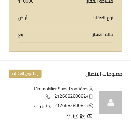
مساحة العقار:
110000
نوع العقار:
أراض
حالة العقار:
بيع
معلومات الاتصال
رابط عرض العقارات
L'immobilier Sans frontières
+212668280082
+212668280082
واتس اب