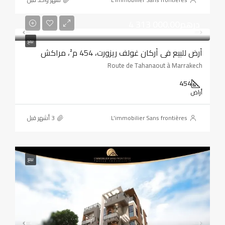
4 313 000.00درهم
بيع
أرض للبيع في أركان غولف ريزورت، 454 م²، مراكش
Route de Tahanaout à Marrakech
454
أراض
L'immobilier Sans frontières
بيع