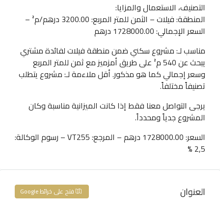
التصنيف، الاستعمال والمزايا:
المنطقة: فيلات – الثمن للمتر المربع: 3200.00 درهم/م² –
السعر الإجمالي: 1728000.00 درهم
مناسب لـ: مشروع سكني ضمن منطقة فيلات لفائدة مشتري
يبحث عن 540 م² على طريق أمزميز مع ثمن للمتر المربع
وسعر إجمالي كما هو مذكور. أقل ملاءمة لـ: مشروع يتطلب
تصنيفاً مختلفاً.
يرجى التواصل معنا فقط إذا كانت الميزانية مناسبة وكان
المشروع جدياً ومحدداً.
السعر: 1728000.00 درهم – المرجع: VT255 – رسوم الوكالة:
2,5 %
العنوان
فتح على خرائط Google