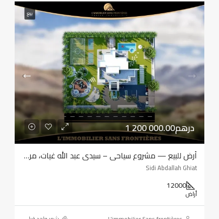
بيع
1 200 000.00درهم
أرض للبيع — مشروع سياحي – سيدي عبد الله غيات، مراكش
Sidi Abdallah Ghiat
12000
أراض
L'immobilier Sans frontières
‏شهر واحد قبل