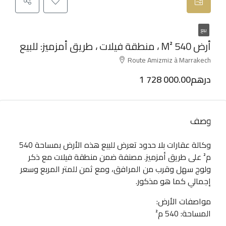
بيع
أرض 540 M² ، منطقة فيلات ، طريق أمزميز: للبيع
Route Amizmiz à Marrakech
1 728 000.00درهم
وصف
وكالة عقارات بلا حدود تعرض للبيع هذه الأرض بمساحة 540
م² على طريق أمزميز. مصنفة ضمن منطقة فيلات مع ذكر
ولوج سهل وقرب من المرافق، ومع ثمن للمتر المربع وسعر
إجمالي كما هو مذكور.
مواصفات الأرض:
المساحة: 540 م²